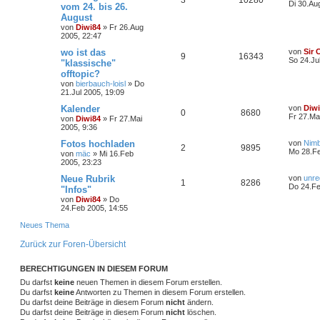
3
10280
Di 30.Au
vom 24. bis 26.
August
von
Diwi84
»
Fr 26.Aug
2005, 22:47
wo ist das
von
Sir 
9
16343
So 24.Ju
"klassische"
offtopic?
von
bierbauch-loisl
»
Do
21.Jul 2005, 19:09
Kalender
von
Diw
0
8680
Fr 27.Ma
von
Diwi84
»
Fr 27.Mai
2005, 9:36
Fotos hochladen
von
Nim
2
9895
Mo 28.Fe
von
mäc
»
Mi 16.Feb
2005, 23:23
Neue Rubrik
von
unre
1
8286
Do 24.Fe
"Infos"
von
Diwi84
»
Do
24.Feb 2005, 14:55
Neues Thema
Zurück zur Foren-Übersicht
BERECHTIGUNGEN IN DIESEM FORUM
Du darfst
keine
neuen Themen in diesem Forum erstellen.
Du darfst
keine
Antworten zu Themen in diesem Forum erstellen.
Du darfst deine Beiträge in diesem Forum
nicht
ändern.
Du darfst deine Beiträge in diesem Forum
nicht
löschen.