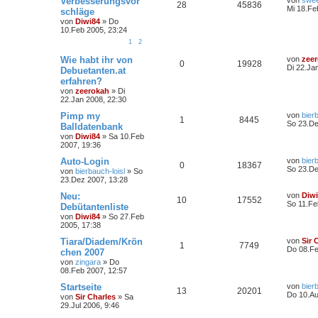
Verbesserungsvor
von
swee
28
45836
Mi 18.Fe
schläge
von
Diwi84
»
Do
10.Feb 2005, 23:24
1
2
Wie habt ihr von
von
zee
0
19928
Di 22.Ja
Debuetanten.at
erfahren?
von
zeerokah
»
Di
22.Jan 2008, 22:30
Pimp my
von
bier
1
8445
So 23.De
Balldatenbank
von
Diwi84
»
Sa 10.Feb
2007, 19:36
Auto-Login
von
bier
0
18367
So 23.De
von
bierbauch-loisl
»
So
23.Dez 2007, 13:28
Neu:
von
Diw
10
17552
So 11.Fe
Debütantenliste
von
Diwi84
»
So 27.Feb
2005, 17:38
Tiara/Diadem/Krön
von
Sir 
1
7749
Do 08.Fe
chen 2007
von
zingara
»
Do
08.Feb 2007, 12:57
Startseite
von
bier
13
20201
Do 10.Au
von
Sir Charles
»
Sa
29.Jul 2006, 9:46