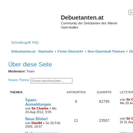
Debuetanten.at
Community der Debütanten des Wiener
Opernballes
Schnellzugriff
FAQ
Debuetanten.at - Startseite
Foren-Übersicht
Non-Opernball-Themen
Üb
Über diese Seite
Moderator:
Team
S
E
Neues Thema
u
r
c
w
h
e
THEMEN
ANTWORTEN
ZUGRIFFE
LETZTER
e
i
t
Spam-
von
Sir 
e
0
62795
Mo 20.Au
Anmeldungen
r
t
von
Sir Charles
»
Mo
e
20.Aug 2012, 9:05
S
Neue Bilder!
von
Sir 
u
11
23507
Di 31.Au
c
von
Diwi84
»
So 20.Feb
h
2005, 18:57
e