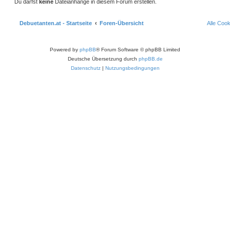
Du darfst
keine
Dateianhänge in diesem Forum erstellen.
Debuetanten.at - Startseite
Foren-Übersicht
Alle Coo
Powered by
phpBB
® Forum Software © phpBB Limited
Deutsche Übersetzung durch
phpBB.de
Datenschutz
|
Nutzungsbedingungen