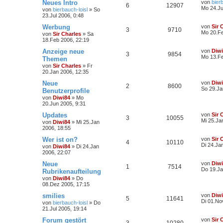
Neues Intro
von
bier
6
12907
Mo 24.Ju
von
bierbauch-loisl
»
So
23.Jul 2006, 0:48
Werbung
von
Sir 
3
9710
Mo 20.Fe
von
Sir Charles
»
Sa
18.Feb 2006, 22:19
Anzeige neue
von
Diw
3
9854
Mo 13.Fe
Themen
von
Sir Charles
»
Fr
20.Jan 2006, 12:35
Neue
von
Diw
2
8600
So 29.Ja
Benutzerprofile
von
Diwi84
»
Mo
20.Jun 2005, 9:31
Updates
von
Sir 
3
10055
Mi 25.Ja
von
Diwi84
»
Mi 25.Jan
2006, 18:55
Wer ist on?
von
Sir 
4
10110
Di 24.Ja
von
Diwi84
»
Di 24.Jan
2006, 22:07
Neue
von
Diw
1
7514
Do 19.Ja
Rubrikenaufteilung
von
Diwi84
»
Do
08.Dez 2005, 17:15
smilies
von
Diw
5
11641
Di 01.No
von
bierbauch-loisl
»
Do
21.Jul 2005, 19:14
Forum gestört
von
Sir 