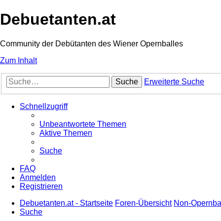
Debuetanten.at
Community der Debütanten des Wiener Opernballes
Zum Inhalt
Suche
Erweiterte Suche
Schnellzugriff
Unbeantwortete Themen
Aktive Themen
Suche
FAQ
Anmelden
Registrieren
Debuetanten.at - Startseite
Foren-Übersicht
Non-Opernba
Suche