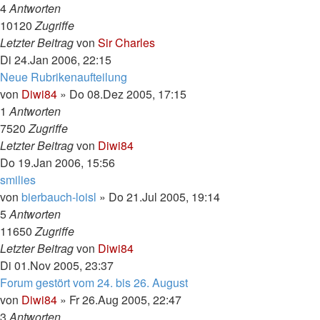
4
Antworten
10120
Zugriffe
Letzter Beitrag
von
Sir Charles
Di 24.Jan 2006, 22:15
Neue Rubrikenaufteilung
von
Diwi84
»
Do 08.Dez 2005, 17:15
1
Antworten
7520
Zugriffe
Letzter Beitrag
von
Diwi84
Do 19.Jan 2006, 15:56
smilies
von
bierbauch-loisl
»
Do 21.Jul 2005, 19:14
5
Antworten
11650
Zugriffe
Letzter Beitrag
von
Diwi84
Di 01.Nov 2005, 23:37
Forum gestört vom 24. bis 26. August
von
Diwi84
»
Fr 26.Aug 2005, 22:47
3
Antworten