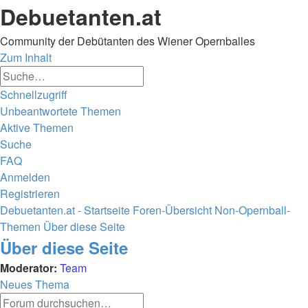
Debuetanten.at
Community der Debütanten des Wiener Opernballes
Zum Inhalt
Erweiterte
Suche
Suche
Schnellzugriff
Unbeantwortete Themen
Aktive Themen
Suche
FAQ
Anmelden
Registrieren
Debuetanten.at - Startseite
Foren-Übersicht
Non-Opernball-
Themen
Über diese Seite
Suche
Über diese Seite
Moderator:
Team
Neues Thema
Erweiterte