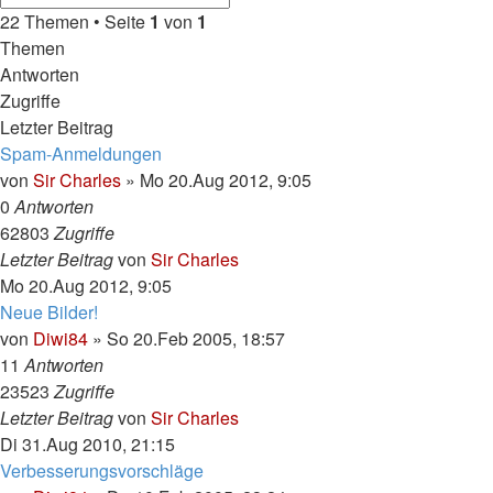
Suche
Suche
22 Themen • Seite
1
von
1
Themen
Antworten
Zugriffe
Letzter Beitrag
Spam-Anmeldungen
von
Sir Charles
»
Mo 20.Aug 2012, 9:05
0
Antworten
62803
Zugriffe
Letzter Beitrag
von
Sir Charles
Mo 20.Aug 2012, 9:05
Neue Bilder!
von
Diwi84
»
So 20.Feb 2005, 18:57
11
Antworten
23523
Zugriffe
Letzter Beitrag
von
Sir Charles
Di 31.Aug 2010, 21:15
Verbesserungsvorschläge