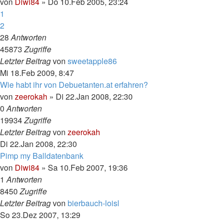
von
Diwi84
»
Do 10.Feb 2005, 23:24
1
2
28
Antworten
45873
Zugriffe
Letzter Beitrag
von
sweetapple86
Mi 18.Feb 2009, 8:47
Wie habt ihr von Debuetanten.at erfahren?
von
zeerokah
»
Di 22.Jan 2008, 22:30
0
Antworten
19934
Zugriffe
Letzter Beitrag
von
zeerokah
Di 22.Jan 2008, 22:30
Pimp my Balldatenbank
von
Diwi84
»
Sa 10.Feb 2007, 19:36
1
Antworten
8450
Zugriffe
Letzter Beitrag
von
bierbauch-loisl
So 23.Dez 2007, 13:29