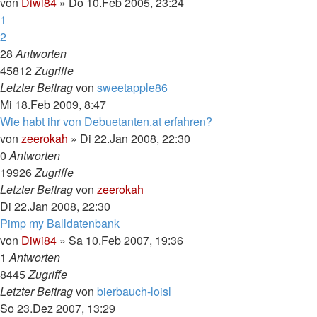
von
Diwi84
»
Do 10.Feb 2005, 23:24
1
2
28
Antworten
45812
Zugriffe
Letzter Beitrag
von
sweetapple86
Mi 18.Feb 2009, 8:47
Wie habt ihr von Debuetanten.at erfahren?
von
zeerokah
»
Di 22.Jan 2008, 22:30
0
Antworten
19926
Zugriffe
Letzter Beitrag
von
zeerokah
Di 22.Jan 2008, 22:30
Pimp my Balldatenbank
von
Diwi84
»
Sa 10.Feb 2007, 19:36
1
Antworten
8445
Zugriffe
Letzter Beitrag
von
bierbauch-loisl
So 23.Dez 2007, 13:29