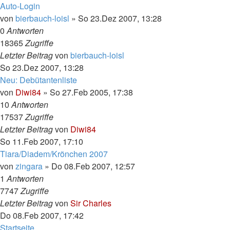
Auto-Login
von
bierbauch-loisl
»
So 23.Dez 2007, 13:28
0
Antworten
18365
Zugriffe
Letzter Beitrag
von
bierbauch-loisl
So 23.Dez 2007, 13:28
Neu: Debütantenliste
von
Diwi84
»
So 27.Feb 2005, 17:38
10
Antworten
17537
Zugriffe
Letzter Beitrag
von
Diwi84
So 11.Feb 2007, 17:10
Tiara/Diadem/Krönchen 2007
von
zingara
»
Do 08.Feb 2007, 12:57
1
Antworten
7747
Zugriffe
Letzter Beitrag
von
Sir Charles
Do 08.Feb 2007, 17:42
Startseite