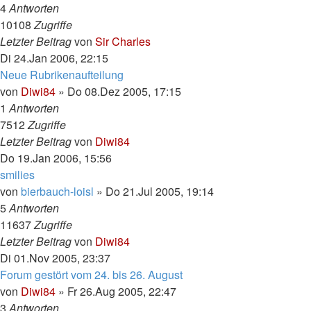
4
Antworten
10108
Zugriffe
Letzter Beitrag
von
Sir Charles
Di 24.Jan 2006, 22:15
Neue Rubrikenaufteilung
von
Diwi84
»
Do 08.Dez 2005, 17:15
1
Antworten
7512
Zugriffe
Letzter Beitrag
von
Diwi84
Do 19.Jan 2006, 15:56
smilies
von
bierbauch-loisl
»
Do 21.Jul 2005, 19:14
5
Antworten
11637
Zugriffe
Letzter Beitrag
von
Diwi84
Di 01.Nov 2005, 23:37
Forum gestört vom 24. bis 26. August
von
Diwi84
»
Fr 26.Aug 2005, 22:47
3
Antworten