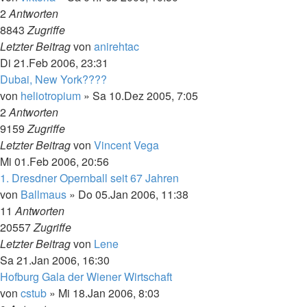
2
Antworten
8843
Zugriffe
Letzter Beitrag
von
anirehtac
Di 21.Feb 2006, 23:31
Dubai, New York????
von
heliotropium
»
Sa 10.Dez 2005, 7:05
2
Antworten
9159
Zugriffe
Letzter Beitrag
von
Vincent Vega
Mi 01.Feb 2006, 20:56
1. Dresdner Opernball seit 67 Jahren
von
Ballmaus
»
Do 05.Jan 2006, 11:38
11
Antworten
20557
Zugriffe
Letzter Beitrag
von
Lene
Sa 21.Jan 2006, 16:30
Hofburg Gala der Wiener Wirtschaft
von
cstub
»
Mi 18.Jan 2006, 8:03