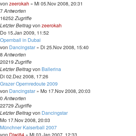
von
zeerokah
»
Mi 05.Nov 2008, 20:31
7
Antworten
16252
Zugriffe
Letzter Beitrag
von
zeerokah
Do 15.Jan 2009, 11:52
Opernball in Dubai
von
Dancingstar
»
Di 25.Nov 2008, 15:40
8
Antworten
20219
Zugriffe
Letzter Beitrag
von
Ballerina
Di 02.Dez 2008, 17:26
Grazer Opernredoute 2009
von
Dancingstar
»
Mo 17.Nov 2008, 20:03
0
Antworten
22729
Zugriffe
Letzter Beitrag
von
Dancingstar
Mo 17.Nov 2008, 20:03
Münchner Kaiserball 2007
von
Diwi84
»
Mi 03.Jan 2007, 12:33