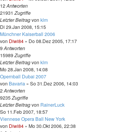
12
Antworten
21931
Zugriffe
Letzter Beitrag
von
klm
Di 29.Jan 2008, 15:15
Münchner Kaiserball 2006
von
Diwi84
»
Do 08.Dez 2005, 17:17
9
Antworten
15989
Zugriffe
Letzter Beitrag
von
klm
Mo 28.Jan 2008, 14:08
Opernball Dubai 2007
von
Bavaria
»
So 31.Dez 2006, 14:03
2
Antworten
9235
Zugriffe
Letzter Beitrag
von
RainerLuck
So 11.Feb 2007, 18:57
Viennese Opera Ball New York
von
Diwi84
»
Mo 30.Okt 2006, 22:38