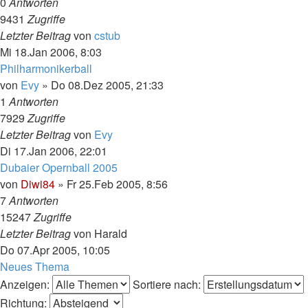
0
Antworten
9431
Zugriffe
Letzter Beitrag
von
cstub
Mi 18.Jan 2006, 8:03
Philharmonikerball
von
Evy
»
Do 08.Dez 2005, 21:33
1
Antworten
7929
Zugriffe
Letzter Beitrag
von
Evy
Di 17.Jan 2006, 22:01
Dubaier Opernball 2005
von
Diwi84
»
Fr 25.Feb 2005, 8:56
7
Antworten
15247
Zugriffe
Letzter Beitrag
von
Harald
Do 07.Apr 2005, 10:05
Neues Thema
Anzeigen:
Sortiere nach:
Richtung: