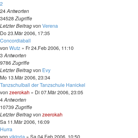
2
24
Antworten
34528
Zugriffe
Letzter Beitrag
von
Verena
Do 23.Mär 2006, 17:35
Concordiaball
von
Wutz
»
Fr 24.Feb 2006, 11:10
3
Antworten
9786
Zugriffe
Letzter Beitrag
von
Evy
Mo 13.Mär 2006, 23:34
Tanzschulball der Tanzschule Hanickel
von
zeerokah
»
Di 07.Mär 2006, 23:05
4
Antworten
10739
Zugriffe
Letzter Beitrag
von
zeerokah
Sa 11.Mär 2006, 16:09
Hurra
von
viktoria
»
Sa 04.Feb 2006, 10:50