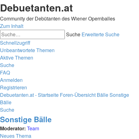
Debuetanten.at
Community der Debütanten des Wiener Opernballes
Zum Inhalt
Suche
Erweiterte Suche
Schnellzugriff
Unbeantwortete Themen
Aktive Themen
Suche
FAQ
Anmelden
Registrieren
Debuetanten.at - Startseite
Foren-Übersicht
Bälle
Sonstige
Bälle
Suche
Sonstige Bälle
Moderator:
Team
Neues Thema