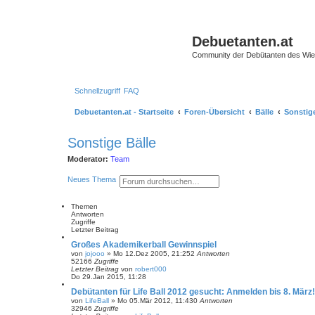
Debuetanten.at
Community der Debütanten des Wie
Schnellzugriff
FAQ
Debuetanten.at - Startseite
Foren-Übersicht
Bälle
Sonstige
Sonstige Bälle
Moderator:
Team
S
E
Neues Thema
u
r
c
w
h
e
Themen
e
i
Antworten
t
Zugriffe
e
Letzter Beitrag
r
Großes Akademikerball Gewinnspiel
t
von
jojooo
»
Mo 12.Dez 2005, 21:25
2
Antworten
e
52166
Zugriffe
S
Letzter Beitrag
von
robert000
u
Do 29.Jan 2015, 11:28
c
h
Debütanten für Life Ball 2012 gesucht: Anmelden bis 8. März!
e
von
LifeBall
»
Mo 05.Mär 2012, 11:43
0
Antworten
32946
Zugriffe