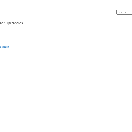
ner Opernballes
 Bälle