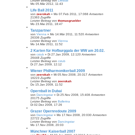
Letzter Beitrag
von
LifeBall
Mo 05.Mär 2012, 11:43
Life Ball 2011
von
zeerokah
»
Mo 07.Feb 2011, 17:06
8
Antworten
21363
Zugriffe
Letzter Beitrag
von
thomasgruebler
Mo 23.Mai 2011, 18:47
Tanzpartner
von
Vienna
»
Mo 14.Mär 2011, 11:52
0
Antworten
26336
Zugriffe
Letzter Beitrag
von
Vienna
Mo 14.Mär 2011, 11:52
2 Karten für Hofburggala der WW am 20.02.
von
cstub
»
Di 27.Jan 2009, 12:12
0
Antworten
26448
Zugriffe
Letzter Beitrag
von
cstub
Di 27.Jan 2009, 12:12
Wiener Philharmonikerball 2009
von
zeerokah
»
Mi 05.Nov 2008, 20:31
7
Antworten
16223
Zugriffe
Letzter Beitrag
von
zeerokah
Do 15.Jan 2009, 11:52
Opernball in Dubai
von
Dancingstar
»
Di 25.Nov 2008, 15:40
8
Antworten
20175
Zugriffe
Letzter Beitrag
von
Ballerina
Di 02.Dez 2008, 17:26
Grazer Opernredoute 2009
von
Dancingstar
»
Mo 17.Nov 2008, 20:03
0
Antworten
22722
Zugriffe
Letzter Beitrag
von
Dancingstar
Mo 17.Nov 2008, 20:03
Münchner Kaiserball 2007