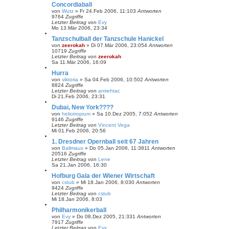
Concordiaball
von
Wutz
»
Fr 24.Feb 2006, 11:10
3
Antworten
9764
Zugriffe
Letzter Beitrag
von
Evy
Mo 13.Mär 2006, 23:34
Tanzschulball der Tanzschule Hanickel
von
zeerokah
»
Di 07.Mär 2006, 23:05
4
Antworten
10719
Zugriffe
Letzter Beitrag
von
zeerokah
Sa 11.Mär 2006, 16:09
Hurra
von
viktoria
»
Sa 04.Feb 2006, 10:50
2
Antworten
8824
Zugriffe
Letzter Beitrag
von
anirehtac
Di 21.Feb 2006, 23:31
Dubai, New York????
von
heliotropium
»
Sa 10.Dez 2005, 7:05
2
Antworten
9146
Zugriffe
Letzter Beitrag
von
Vincent Vega
Mi 01.Feb 2006, 20:56
1. Dresdner Opernball seit 67 Jahren
von
Ballmaus
»
Do 05.Jan 2006, 11:38
11
Antworten
20516
Zugriffe
Letzter Beitrag
von
Lene
Sa 21.Jan 2006, 16:30
Hofburg Gala der Wiener Wirtschaft
von
cstub
»
Mi 18.Jan 2006, 8:03
0
Antworten
9424
Zugriffe
Letzter Beitrag
von
cstub
Mi 18.Jan 2006, 8:03
Philharmonikerball
von
Evy
»
Do 08.Dez 2005, 21:33
1
Antworten
7917
Zugriffe
Letzter Beitrag
von
Evy