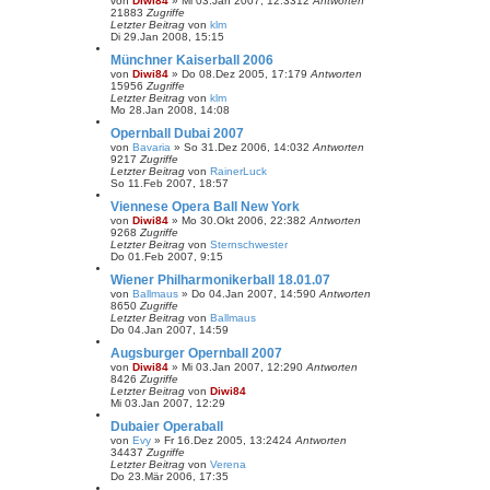
von
Diwi84
»
Mi 03.Jan 2007, 12:33
12
Antworten
21883
Zugriffe
Letzter Beitrag
von
klm
Di 29.Jan 2008, 15:15
Münchner Kaiserball 2006
von
Diwi84
»
Do 08.Dez 2005, 17:17
9
Antworten
15956
Zugriffe
Letzter Beitrag
von
klm
Mo 28.Jan 2008, 14:08
Opernball Dubai 2007
von
Bavaria
»
So 31.Dez 2006, 14:03
2
Antworten
9217
Zugriffe
Letzter Beitrag
von
RainerLuck
So 11.Feb 2007, 18:57
Viennese Opera Ball New York
von
Diwi84
»
Mo 30.Okt 2006, 22:38
2
Antworten
9268
Zugriffe
Letzter Beitrag
von
Sternschwester
Do 01.Feb 2007, 9:15
Wiener Philharmonikerball 18.01.07
von
Ballmaus
»
Do 04.Jan 2007, 14:59
0
Antworten
8650
Zugriffe
Letzter Beitrag
von
Ballmaus
Do 04.Jan 2007, 14:59
Augsburger Opernball 2007
von
Diwi84
»
Mi 03.Jan 2007, 12:29
0
Antworten
8426
Zugriffe
Letzter Beitrag
von
Diwi84
Mi 03.Jan 2007, 12:29
Dubaier Operaball
von
Evy
»
Fr 16.Dez 2005, 13:24
24
Antworten
34437
Zugriffe
Letzter Beitrag
von
Verena
Do 23.Mär 2006, 17:35