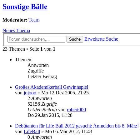
Sonstige Bälle
Moderator:
Team
Neues Thema
Erweiterte Suche
Suche
23 Themen • Seite
1
von
1
Themen
Antworten
Zugriffe
Letzter Beitrag
Großes Akademikerball Gewinnspiel
von
jojooo
»
Mo 12.Dez 2005, 21:25
2
Antworten
52156
Zugriffe
Letzter Beitrag
von
robert000
Do 29.Jan 2015, 11:28
Debütanten für Life Ball 2012 gesucht: Anmelden bis 8. März!
von
LifeBall
»
Mo 05.Mär 2012, 11:43
0
Antworten