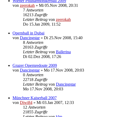
Wiener Philharmonikerball 2009
von
zeerokah
»
Mi 05.Nov 2008, 20:31
7
Antworten
16213
Zugriffe
Letzter Beitrag
von
zeerokah
Do 15.Jan 2009, 11:52
Opernball in Dubai
von
Dancingstar
»
Di 25.Nov 2008, 15:40
8
Antworten
20163
Zugriffe
Letzter Beitrag
von
Ballerina
Di 02.Dez 2008, 17:26
Grazer Opernredoute 2009
von
Dancingstar
»
Mo 17.Nov 2008, 20:03
0
Antworten
22718
Zugriffe
Letzter Beitrag
von
Dancingstar
Mo 17.Nov 2008, 20:03
Münchner Kaiserball 2007
von
Diwi84
»
Mi 03.Jan 2007, 12:33
12
Antworten
21855
Zugriffe
Letzter Beitrag
von
klm