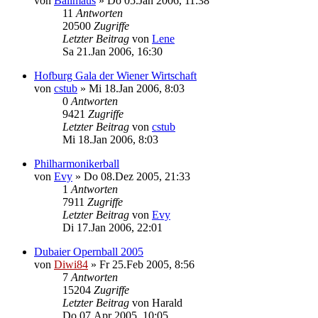
von
Ballmaus
»
Do 05.Jan 2006, 11:38
11
Antworten
20500
Zugriffe
Letzter Beitrag
von
Lene
Sa 21.Jan 2006, 16:30
Hofburg Gala der Wiener Wirtschaft
von
cstub
»
Mi 18.Jan 2006, 8:03
0
Antworten
9421
Zugriffe
Letzter Beitrag
von
cstub
Mi 18.Jan 2006, 8:03
Philharmonikerball
von
Evy
»
Do 08.Dez 2005, 21:33
1
Antworten
7911
Zugriffe
Letzter Beitrag
von
Evy
Di 17.Jan 2006, 22:01
Dubaier Opernball 2005
von
Diwi84
»
Fr 25.Feb 2005, 8:56
7
Antworten
15204
Zugriffe
Letzter Beitrag
von
Harald
Do 07.Apr 2005, 10:05