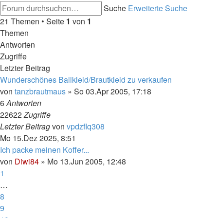
Suche
Erweiterte Suche
21 Themen • Seite
1
von
1
Themen
Antworten
Zugriffe
Letzter Beitrag
Wunderschönes Ballkleid/Brautkleid zu verkaufen
von
tanzbrautmaus
»
So 03.Apr 2005, 17:18
6
Antworten
22622
Zugriffe
Letzter Beitrag
von
vpdzflq308
Mo 15.Dez 2025, 8:51
Ich packe meinen Koffer...
von
Diwi84
»
Mo 13.Jun 2005, 12:48
1
…
8
9