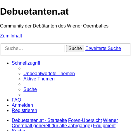
Debuetanten.at
Community der Debütanten des Wiener Opernballes
Zum Inhalt
Suche
Erweiterte Suche
Schnellzugriff
Unbeantwortete Themen
Aktive Themen
Suche
FAQ
Anmelden
Registrieren
Debuetanten.at - Startseite
Foren-Übersicht
Wiener
Opernball generell (für alle Jahrgänge)
Equipment
Suche