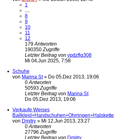
1
…
8
9
10
11
12
179
Antworten
190350
Zugriffe
Letzter Beitrag
von
vpdzflq308
Mi 04.Jun 2025, 7:58
Schuhe
von
Marina St
»
Do 05.Dez 2013, 19:06
0
Antworten
50593
Zugriffe
Letzter Beitrag
von
Marina St
Do 05.Dez 2013, 19:06
Verkaufe Weises
Ballkleid+Handschuhen+Ohrringen+Halskette
von
Dmitry
»
Mi 12.Jun 2013, 23:27
0
Antworten
27796
Zugriffe
Letzter Beitrag
von
Dmitry