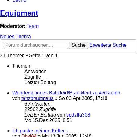
Equipment
Moderator:
Team
Neues Thema
Suche
Erweiterte Suche
21 Themen • Seite
1
von
1
Themen
Antworten
Zugriffe
Letzter Beitrag
Wunderschönes Ballkleid/Brautkleid zu verkaufen
von
tanzbrautmaus
»
So 03.Apr 2005, 17:18
6
Antworten
22562
Zugriffe
Letzter Beitrag
von
vpdzflq308
Mo 15.Dez 2025, 8:51
Ich packe meinen Koffer...
von
Diwi84
»
Mo 13.Jun 2005, 12:48