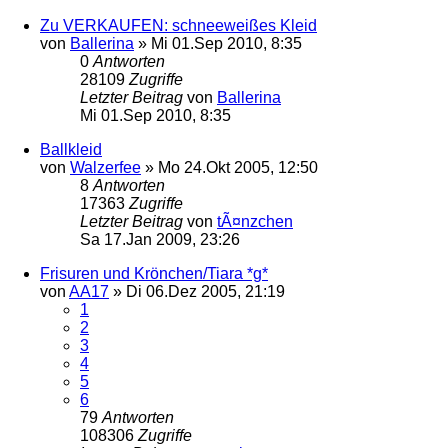
Zu VERKAUFEN: schneeweißes Kleid
von
Ballerina
»
Mi 01.Sep 2010, 8:35
0
Antworten
28109
Zugriffe
Letzter Beitrag
von
Ballerina
Mi 01.Sep 2010, 8:35
Ballkleid
von
Walzerfee
»
Mo 24.Okt 2005, 12:50
8
Antworten
17363
Zugriffe
Letzter Beitrag
von
tÃ¤nzchen
Sa 17.Jan 2009, 23:26
Frisuren und Krönchen/Tiara *g*
von
AA17
»
Di 06.Dez 2005, 21:19
1
2
3
4
5
6
79
Antworten
108306
Zugriffe