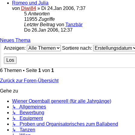
Romeo und Julia
von
Diwi84
»
Di 24.Jan 2006, 7:37
5
Antworten
11955
Zugriffe
Letzter Beitrag
von
Tanzbär
Do 26.Jan 2006, 12:37
Neues Thema
Anzeigen:
Sortiere nach:
6 Themen • Seite
1
von
1
Zurück zur Foren-Übersicht
Gehe zu
Wiener Opernball generell (für alle Jahrgänge)
↳ Allgemeines
↳ Bewerbung
↳ Equipment
↳ Proben und Organisatorisches zum Ballabend
↳ Tanzen