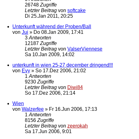
26748
Zugriffe
Letzter Beitrag
von
softcake
Di 25.Jan 2011, 20:25
Unterkunft während der Proben/Ball
von
Jui
»
Do 08.Jan 2009, 17:41
3
Antworten
12187
Zugriffe
Letzter Beitrag
von
ValserViennese
Sa 10.Jan 2009, 14:02
unterkunft in wien 25-27 december dringend!!!
von
Evy
»
So 17.Dez 2006, 21:02
1
Antworten
9230
Zugriffe
Letzter Beitrag
von
Diwi84
So 17.Dez 2006, 21:14
Wien
von
Walzerfee
»
Fr 16.Jun 2006, 17:13
1
Antworten
8156
Zugriffe
Letzter Beitrag
von
zeerokah
Sa 17.Jun 2006, 9:01