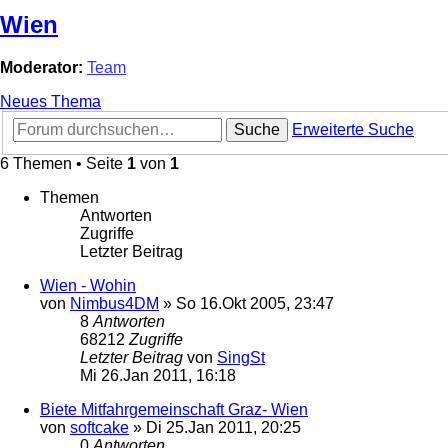
Wien
Moderator:
Team
Neues Thema
Suche
Erweiterte Suche
6 Themen • Seite
1
von
1
Themen
Antworten
Zugriffe
Letzter Beitrag
Wien - Wohin
von
Nimbus4DM
»
So 16.Okt 2005, 23:47
8
Antworten
68212
Zugriffe
Letzter Beitrag
von
SingSt
Mi 26.Jan 2011, 16:18
Biete Mitfahrgemeinschaft Graz- Wien
von
softcake
»
Di 25.Jan 2011, 20:25
0
Antworten