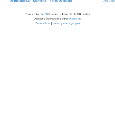
Debuetanten.at - Startseite
Foren-Übersicht
Alle Coo
Powered by
phpBB
® Forum Software © phpBB Limited
Deutsche Übersetzung durch
phpBB.de
Datenschutz
|
Nutzungsbedingungen