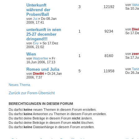
Unterkunft
von
Vals
3
12192
Sa 10.Ja
während der
Proben/Ball
von
Jui
»
Do 08.Jan
2009, 17:41
unterkunft in wien
von
Diw
1
9234
So 17.De
25-27 december
dringend!!!
von
Evy
»
So 17.Dez
2006, 21:02
Wien
von
zee
1
8160
Sa 17.Ju
von
Walzerfee
»
Fr
16.Jun 2006, 17:13
Romeo und Julia
von
Tanz
5
11958
Do 26.Ja
von
Diwi84
»
Di 24.Jan
2006, 7:37
Neues Thema
Zurück zur Foren-Übersicht
BERECHTIGUNGEN IN DIESEM FORUM
Du darfst
keine
neuen Themen in diesem Forum erstellen.
Du darfst
keine
Antworten zu Themen in diesem Forum erstellen.
Du darfst deine Beiträge in diesem Forum
nicht
ändern.
Du darfst deine Beiträge in diesem Forum
nicht
löschen.
Du darfst
keine
Dateianhänge in diesem Forum erstellen.