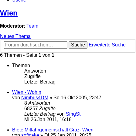
Wien
Moderator:
Team
Neues Thema
Suche
Erweiterte Suche
6 Themen • Seite
1
von
1
Themen
Antworten
Zugriffe
Letzter Beitrag
Wien - Wohin
von
Nimbus4DM
»
So 16.Okt 2005, 23:47
8
Antworten
68257
Zugriffe
Letzter Beitrag
von
SingSt
Mi 26.Jan 2011, 16:18
Biete Mitfahrgemeinschaft Graz- Wien
von
softcake
»
Di 25.Jan 2011, 20:25