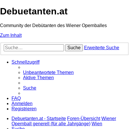
Debuetanten.at
Community der Debütanten des Wiener Opernballes
Zum Inhalt
Suche
Erweiterte Suche
Schnellzugriff
Unbeantwortete Themen
Aktive Themen
Suche
FAQ
Anmelden
Registrieren
Debuetanten.at - Startseite
Foren-Übersicht
Wiener
Opernball generell (für alle Jahrgänge)
Wien
Suche