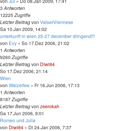
von
Jui
»
Do 08.Jan 2009, 17:41
3
Antworten
12225
Zugriffe
Letzter Beitrag
von
ValserViennese
Sa 10.Jan 2009, 14:02
unterkunft in wien 25-27 december dringend!!!
von
Evy
»
So 17.Dez 2006, 21:02
1
Antworten
9260
Zugriffe
Letzter Beitrag
von
Diwi84
So 17.Dez 2006, 21:14
Wien
von
Walzerfee
»
Fr 16.Jun 2006, 17:13
1
Antworten
8187
Zugriffe
Letzter Beitrag
von
zeerokah
Sa 17.Jun 2006, 9:01
Romeo und Julia
von
Diwi84
»
Di 24.Jan 2006, 7:37