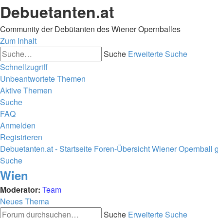
Debuetanten.at
Community der Debütanten des Wiener Opernballes
Zum Inhalt
Suche
Erweiterte Suche
Schnellzugriff
Unbeantwortete Themen
Aktive Themen
Suche
FAQ
Anmelden
Registrieren
Debuetanten.at - Startseite
Foren-Übersicht
Wiener Opernball ge
Suche
Wien
Moderator:
Team
Neues Thema
Suche
Erweiterte Suche