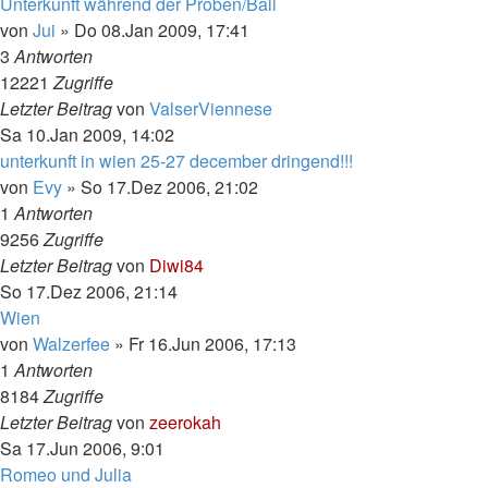
Unterkunft während der Proben/Ball
von
Jui
»
Do 08.Jan 2009, 17:41
3
Antworten
12221
Zugriffe
Letzter Beitrag
von
ValserViennese
Sa 10.Jan 2009, 14:02
unterkunft in wien 25-27 december dringend!!!
von
Evy
»
So 17.Dez 2006, 21:02
1
Antworten
9256
Zugriffe
Letzter Beitrag
von
Diwi84
So 17.Dez 2006, 21:14
Wien
von
Walzerfee
»
Fr 16.Jun 2006, 17:13
1
Antworten
8184
Zugriffe
Letzter Beitrag
von
zeerokah
Sa 17.Jun 2006, 9:01
Romeo und Julia