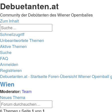
Debuetanten.at
Community der Debütanten des Wiener Opernballes
Zum Inhalt
Erweiterte
Suche
Suche
Schnellzugriff
Unbeantwortete Themen
Aktive Themen
Suche
FAQ
Anmelden
Registrieren
Debuetanten.at - Startseite
Foren-Übersicht
Wiener Opernball ge
Suche
Wien
Moderator:
Team
Neues Thema
Erweiterte
Suche
Suche
6 Themen • Seite
1
von
1