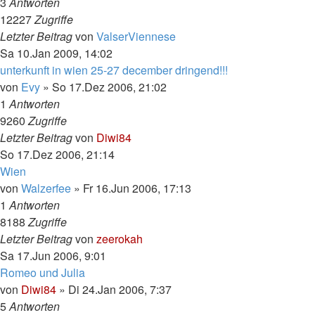
3
Antworten
12227
Zugriffe
Letzter Beitrag
von
ValserViennese
Sa 10.Jan 2009, 14:02
unterkunft in wien 25-27 december dringend!!!
von
Evy
»
So 17.Dez 2006, 21:02
1
Antworten
9260
Zugriffe
Letzter Beitrag
von
Diwi84
So 17.Dez 2006, 21:14
Wien
von
Walzerfee
»
Fr 16.Jun 2006, 17:13
1
Antworten
8188
Zugriffe
Letzter Beitrag
von
zeerokah
Sa 17.Jun 2006, 9:01
Romeo und Julia
von
Diwi84
»
Di 24.Jan 2006, 7:37
5
Antworten