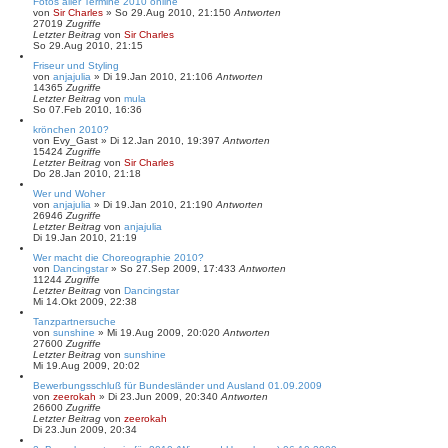
h
Fotos aller Termine 2010 online
von
Sir Charles
e
»
So 29.Aug 2010, 21:15
0
Antworten
27019
Zugriffe
Letzter Beitrag
von
Sir Charles
So 29.Aug 2010, 21:15
Friseur und Styling
von
anjajulia
»
Di 19.Jan 2010, 21:10
6
Antworten
14365
Zugriffe
Letzter Beitrag
von
mula
So 07.Feb 2010, 16:36
krönchen 2010?
von
Evy_Gast
»
Di 12.Jan 2010, 19:39
7
Antworten
15424
Zugriffe
Letzter Beitrag
von
Sir Charles
Do 28.Jan 2010, 21:18
Wer und Woher
von
anjajulia
»
Di 19.Jan 2010, 21:19
0
Antworten
26946
Zugriffe
Letzter Beitrag
von
anjajulia
Di 19.Jan 2010, 21:19
Wer macht die Choreographie 2010?
von
Dancingstar
»
So 27.Sep 2009, 17:43
3
Antworten
11244
Zugriffe
Letzter Beitrag
von
Dancingstar
Mi 14.Okt 2009, 22:38
Tanzpartnersuche
von
sunshine
»
Mi 19.Aug 2009, 20:02
0
Antworten
27600
Zugriffe
Letzter Beitrag
von
sunshine
Mi 19.Aug 2009, 20:02
Bewerbungsschluß für Bundesländer und Ausland 01.09.2009
von
zeerokah
»
Di 23.Jun 2009, 20:34
0
Antworten
26600
Zugriffe
Letzter Beitrag
von
zeerokah
Di 23.Jun 2009, 20:34