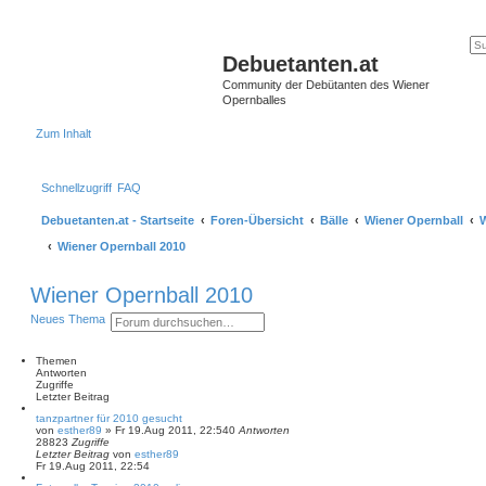
Debuetanten.at
Community der Debütanten des Wiener
Opernballes
Zum Inhalt
Schnellzugriff
FAQ
Debuetanten.at - Startseite
Foren-Übersicht
Bälle
Wiener Opernball
W
Wiener Opernball 2010
Wiener Opernball 2010
S
E
Neues Thema
u
r
c
w
h
e
Themen
e
i
Antworten
t
Zugriffe
e
Letzter Beitrag
r
tanzpartner für 2010 gesucht
t
von
esther89
»
Fr 19.Aug 2011, 22:54
0
Antworten
e
28823
Zugriffe
S
Letzter Beitrag
von
esther89
u
Fr 19.Aug 2011, 22:54
c