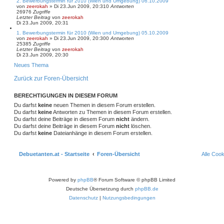
2. Bewerbungstermin für 2010 (Wien und Umgebung) 06.10.2009
von
zeerokah
»
Di 23.Jun 2009, 20:31
0
Antworten
26976
Zugriffe
Letzter Beitrag
von
zeerokah
Di 23.Jun 2009, 20:31
1. Bewerbungstermin für 2010 (Wien und Umgebung) 05.10.2009
von
zeerokah
»
Di 23.Jun 2009, 20:30
0
Antworten
25385
Zugriffe
Letzter Beitrag
von
zeerokah
Di 23.Jun 2009, 20:30
Neues Thema
Zurück zur Foren-Übersicht
BERECHTIGUNGEN IN DIESEM FORUM
Du darfst
keine
neuen Themen in diesem Forum erstellen.
Du darfst
keine
Antworten zu Themen in diesem Forum erstellen.
Du darfst deine Beiträge in diesem Forum
nicht
ändern.
Du darfst deine Beiträge in diesem Forum
nicht
löschen.
Du darfst
keine
Dateianhänge in diesem Forum erstellen.
Debuetanten.at - Startseite
Foren-Übersicht
Alle Coo
Powered by
phpBB
® Forum Software © phpBB Limited
Deutsche Übersetzung durch
phpBB.de
Datenschutz
|
Nutzungsbedingungen