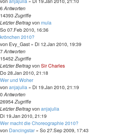
von
anjajulia
»
Di 19.Jan 2010, 21:10
6
Antworten
14393
Zugriffe
Letzter Beitrag
von
mula
So 07.Feb 2010, 16:36
krönchen 2010?
von
Evy_Gast
»
Di 12.Jan 2010, 19:39
7
Antworten
15452
Zugriffe
Letzter Beitrag
von
Sir Charles
Do 28.Jan 2010, 21:18
Wer und Woher
von
anjajulia
»
Di 19.Jan 2010, 21:19
0
Antworten
26954
Zugriffe
Letzter Beitrag
von
anjajulia
Di 19.Jan 2010, 21:19
Wer macht die Choreographie 2010?
von
Dancingstar
»
So 27.Sep 2009, 17:43