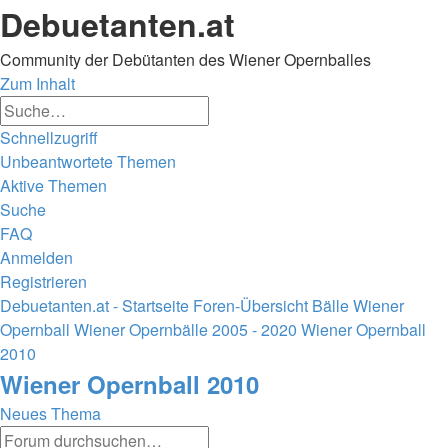
Debuetanten.at
Community der Debütanten des Wiener Opernballes
Zum Inhalt
Erweiterte
Suche
Suche
Schnellzugriff
Unbeantwortete Themen
Aktive Themen
Suche
FAQ
Anmelden
Registrieren
Debuetanten.at - Startseite
Foren-Übersicht
Bälle
Wiener
Opernball
Wiener Opernbälle 2005 - 2020
Wiener Opernball
2010
Suche
Wiener Opernball 2010
Neues Thema
Erweiterte