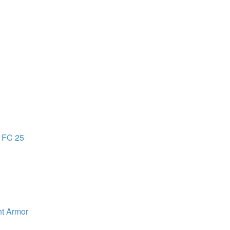
A FC 25
ht Armor