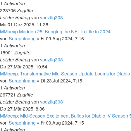
1
Antworten
328706
Zugriffe
Letzter Beitrag
von
vpdzflq308
Mo 01.Dez 2025, 11:38
MMoexp Madden 25: Bringing the NFL to Life in 2024
von
Seraphinang
»
Fr 09.Aug 2024, 7:16
1
Antworten
18901
Zugriffe
Letzter Beitrag
von
vpdzflq308
Do 27.Mär 2025, 10:54
MMoexp: Transformative Mid-Season Update Looms for Diablo
von
Seraphinang
»
Di 23.Jul 2024, 7:15
1
Antworten
267721
Zugriffe
Letzter Beitrag
von
vpdzflq308
Do 27.Mär 2025, 8:36
MMoexp: Mid-Season Excitement Builds for Diablo IV Season 
von
Seraphinang
»
Fr 09.Aug 2024, 7:15
1
Antworten