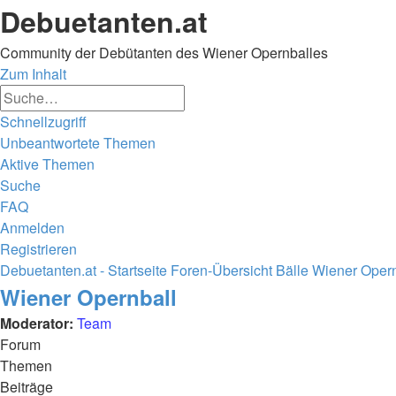
Debuetanten.at
Community der Debütanten des Wiener Opernballes
Zum Inhalt
Erweiterte
Suche
Suche
Schnellzugriff
Unbeantwortete Themen
Aktive Themen
Suche
FAQ
Anmelden
Registrieren
Debuetanten.at - Startseite
Foren-Übersicht
Bälle
Wiener Opern
Suche
Wiener Opernball
Moderator:
Team
Forum
Themen
Beiträge