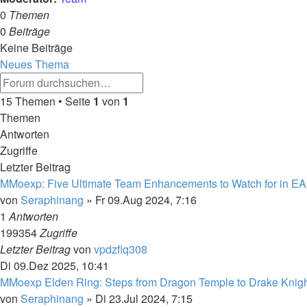
0
Themen
0
Beiträge
Keine Beiträge
Neues Thema
Erweiterte
Suche
Suche
15 Themen • Seite
1
von
1
Themen
Antworten
Zugriffe
Letzter Beitrag
MMoexp: Five Ultimate Team Enhancements to Watch for in E
von
Seraphinang
»
Fr 09.Aug 2024, 7:16
1
Antworten
199354
Zugriffe
Letzter Beitrag
von
vpdzflq308
Di 09.Dez 2025, 10:41
MMoexp Elden Ring: Steps from Dragon Temple to Drake Knig
von
Seraphinang
»
Di 23.Jul 2024, 7:15