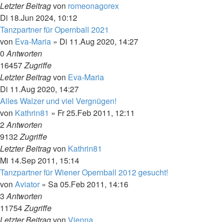
Letzter Beitrag
von
romeonagorex
Di 18.Jun 2024, 10:12
Tanzpartner für Opernball 2021
von
Eva-Maria
»
Di 11.Aug 2020, 14:27
0
Antworten
16457
Zugriffe
Letzter Beitrag
von
Eva-Maria
Di 11.Aug 2020, 14:27
Alles Walzer und viel Vergnügen!
von
Kathrin81
»
Fr 25.Feb 2011, 12:11
2
Antworten
9132
Zugriffe
Letzter Beitrag
von
Kathrin81
Mi 14.Sep 2011, 15:14
Tanzpartner für Wiener Opernball 2012 gesucht!
von
Aviator
»
Sa 05.Feb 2011, 14:16
3
Antworten
11754
Zugriffe
Letzter Beitrag
von
Vienna