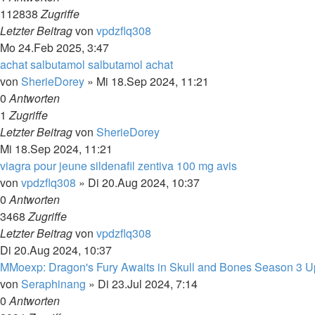
112838
Zugriffe
Letzter Beitrag
von
vpdzflq308
Mo 24.Feb 2025, 3:47
achat salbutamol salbutamol achat
von
SherieDorey
»
Mi 18.Sep 2024, 11:21
0
Antworten
1
Zugriffe
Letzter Beitrag
von
SherieDorey
Mi 18.Sep 2024, 11:21
viagra pour jeune sildenafil zentiva 100 mg avis
von
vpdzflq308
»
Di 20.Aug 2024, 10:37
0
Antworten
3468
Zugriffe
Letzter Beitrag
von
vpdzflq308
Di 20.Aug 2024, 10:37
MMoexp: Dragon's Fury Awaits in Skull and Bones Season 3 U
von
Seraphinang
»
Di 23.Jul 2024, 7:14
0
Antworten