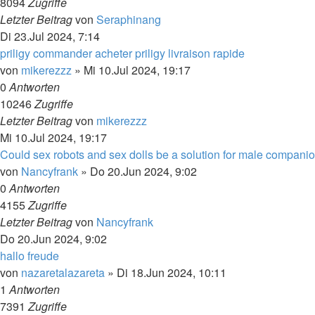
8094
Zugriffe
Letzter Beitrag
von
Seraphinang
Di 23.Jul 2024, 7:14
priligy commander acheter priligy livraison rapide
von
mikerezzz
»
Mi 10.Jul 2024, 19:17
0
Antworten
10246
Zugriffe
Letzter Beitrag
von
mikerezzz
Mi 10.Jul 2024, 19:17
Could sex robots and sex dolls be a solution for male compani
von
Nancyfrank
»
Do 20.Jun 2024, 9:02
0
Antworten
4155
Zugriffe
Letzter Beitrag
von
Nancyfrank
Do 20.Jun 2024, 9:02
hallo freude
von
nazaretalazareta
»
Di 18.Jun 2024, 10:11
1
Antworten
7391
Zugriffe