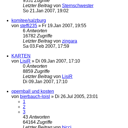
9551
Zugriffe
Letzter Beitrag
von
Sternschwester
So 21.Jan 2007, 19:02
komitee/salzburg
von
steffi235
»
Fr 19.Jan 2007, 19:55
6
Antworten
16782
Zugriffe
Letzter Beitrag
von
zingara
Sa 03.Feb 2007, 17:59
KARTEN
von
LisiR
»
Di 09.Jan 2007, 17:10
0
Antworten
8859
Zugriffe
Letzter Beitrag
von
LisiR
Di 09.Jan 2007, 17:10
opernball und kosten
von
bierbauch-loisl
»
Di 26.Jul 2005, 23:01
1
2
3
43
Antworten
64164
Zugriffe
Letzter Beitrag
von
bicci