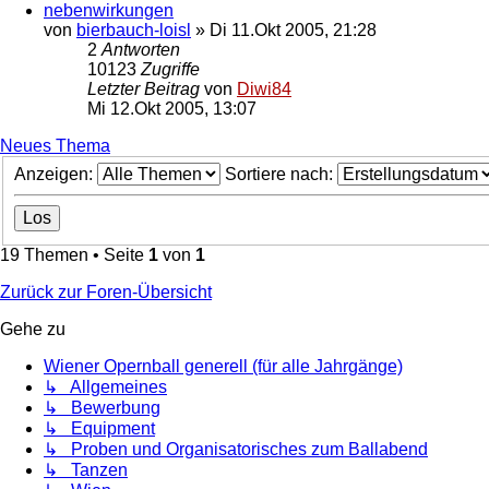
nebenwirkungen
von
bierbauch-loisl
»
Di 11.Okt 2005, 21:28
2
Antworten
10123
Zugriffe
Letzter Beitrag
von
Diwi84
Mi 12.Okt 2005, 13:07
Neues Thema
Anzeigen:
Sortiere nach:
19 Themen • Seite
1
von
1
Zurück zur Foren-Übersicht
Gehe zu
Wiener Opernball generell (für alle Jahrgänge)
↳ Allgemeines
↳ Bewerbung
↳ Equipment
↳ Proben und Organisatorisches zum Ballabend
↳ Tanzen