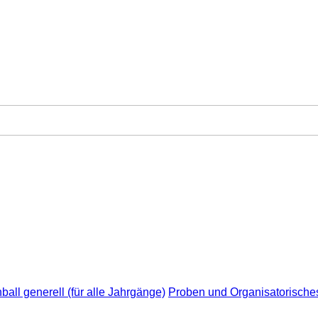
all generell (für alle Jahrgänge)
Proben und Organisatorische