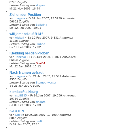
8746
Zugriffe
Letzter Beitrag
von
zingara
Mi 21.Nov 2007, 16:44
Ziehen der Position
von
zingara
»
Di 02.Jan 2007, 12:59
39
Antworten
56692
Zugriffe
Letzter Beitrag
von
Ballerina
Mo 12.Feb 2007, 19:21
will jemand auf B14?
von
wickerl
»
Sa 10.Feb 2007, 9:33
1
Antworten
11225
Zugriffe
Letzter Beitrag
von
Flikboo
Sa 10.Feb 2007, 17:32
Kleidung bei den Proben
von
Tanzbär
»
Fr 09.Dez 2005, 9:18
21
Antworten
36028
Zugriffe
Letzter Beitrag
von
Diwi84
Mo 22.Jan 2007, 15:13
Nach Namen gefragt
von
zingara
»
So 21.Jan 2007, 17:50
1
Antworten
9555
Zugriffe
Letzter Beitrag
von
Sternschwester
So 21.Jan 2007, 19:02
komitee/salzburg
von
steffi235
»
Fr 19.Jan 2007, 19:55
6
Antworten
16789
Zugriffe
Letzter Beitrag
von
zingara
Sa 03.Feb 2007, 17:59
KARTEN
von
LisiR
»
Di 09.Jan 2007, 17:10
0
Antworten
8865
Zugriffe
Letzter Beitrag
von
LisiR
Di 09.Jan 2007, 17:10