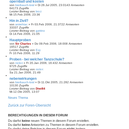
opernball und kosten
von
bierbauch-loisl
»
Di 26.Jul 2005, 23:01
43
Antworten
64173
Zugriffe
Letzter Beitrag
von
bicci
Mi 15.Feb 2006, 23:36
Hin in Zivil?
von
anirehtac
»
Fr 03.Feb 2006, 21:37
22
Antworten
33337
Zugriffe
Letzter Beitrag
von
gattino
Di 14.Feb 2006, 21:05
Hauptproben
von
Sir Charles
»
Do 09.Feb 2006, 18:00
8
Antworten
16517
Zugriffe
Letzter Beitrag
von
Evy
Fr 10.Feb 2006, 11:29
Proben - bei welcher Tanzschule?
von
nicki-t
»
Fr 20.Jan 2006, 16:43
2
Antworten
9725
Zugriffe
Letzter Beitrag
von
nicki-t
Sa 21.Jan 2006, 21:49
nebenwirkungen
von
bierbauch-loisl
»
Di 11.Okt 2005, 21:28
2
Antworten
10130
Zugriffe
Letzter Beitrag
von
Diwi84
Mi 12.Okt 2005, 13:07
Neues Thema
Zurück zur Foren-Übersicht
BERECHTIGUNGEN IN DIESEM FORUM
Du darfst
keine
neuen Themen in diesem Forum erstellen.
Du darfst
keine
Antworten zu Themen in diesem Forum erstellen.
Du darfst deine Beiträge in diesem Forum
nicht
ändern.