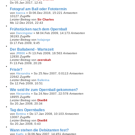
u
Do 05.Jan 2017, 12:41
c
h
Fotograf am Ball oder Fototermin
e
von
bianca
»
Di 06.Dez 2016, 15:22
1
Antworten
10127
Zugriffe
Letzter Beitrag
von
Sir Charles
Mo 12.Dez 2016, 22:43
Frühstücken nach dem Opernball
von
Dancingstar
»
Mi 04.Feb 2009, 14:17
3
Antworten
36193
Zugriffe
Letzter Beitrag
von
holajorge
Di 17.Feb 2009, 9:45
Der Ballabend - Wartezeit
von
JR866
»
Fr 13.Feb 2009, 16:56
3
Antworten
12830
Zugriffe
Letzter Beitrag
von
zeerokah
Fr 13.Feb 2009, 20:26
Frisör?
von
Alexandra
»
So 25.Nov 2007, 0:01
13
Antworten
22642
Zugriffe
Letzter Beitrag
von
Ballerina
Do 12.Feb 2009, 10:51
Wie seid ihr zum Opernball gekommen?
von
Alexandra
»
Sa 24.Nov 2007, 22:57
8
Antworten
18955
Zugriffe
Letzter Beitrag
von
Diwi84
So 20.Jan 2008, 20:34
Tag des Opernballes
von
Bettina
»
Do 17.Jan 2008, 10:10
3
Antworten
13067
Zugriffe
Letzter Beitrag
von
Diwi84
So 20.Jan 2008, 0:43
Wann stehen die Debütanten fest?
von
Kathi.
»
Di 06.Nov 2007, 14:45
1
Antworten