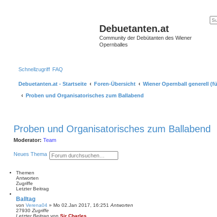
Debuetanten.at
Community der Debütanten des Wiener
Opernballes
Schnellzugriff
FAQ
Debuetanten.at - Startseite
Foren-Übersicht
Wiener Opernball generell (fü
Proben und Organisatorisches zum Ballabend
Proben und Organisatorisches zum Ballabend
Moderator:
Team
S
E
Neues Thema
u
r
c
w
h
e
Themen
e
i
Antworten
t
Zugriffe
e
Letzter Beitrag
r
Balltag
t
von
Verena04
»
Mo 02.Jan 2017, 16:25
1
Antworten
e
27930
Zugriffe
S
Letzter Beitrag
von
Sir Charles