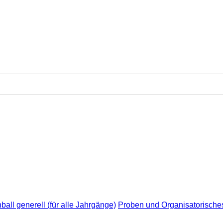
all generell (für alle Jahrgänge)
Proben und Organisatorische