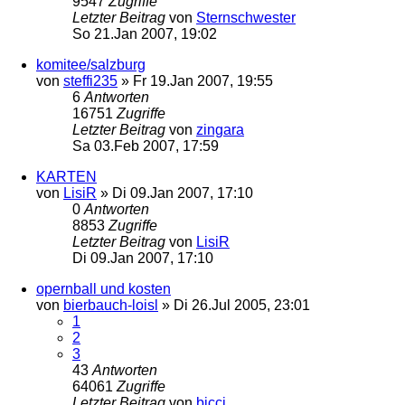
9547
Zugriffe
Letzter Beitrag
von
Sternschwester
So 21.Jan 2007, 19:02
komitee/salzburg
von
steffi235
»
Fr 19.Jan 2007, 19:55
6
Antworten
16751
Zugriffe
Letzter Beitrag
von
zingara
Sa 03.Feb 2007, 17:59
KARTEN
von
LisiR
»
Di 09.Jan 2007, 17:10
0
Antworten
8853
Zugriffe
Letzter Beitrag
von
LisiR
Di 09.Jan 2007, 17:10
opernball und kosten
von
bierbauch-loisl
»
Di 26.Jul 2005, 23:01
1
2
3
43
Antworten
64061
Zugriffe
Letzter Beitrag
von
bicci