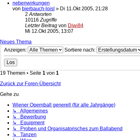
nebenwirkungen
von
bierbauch-loisl
»
Di 11.Okt 2005, 21:28
2
Antworten
10116
Zugriffe
Letzter Beitrag
von
Diwi84
Mi 12.Okt 2005, 13:07
Neues Thema
Anzeigen:
Sortiere nach:
19 Themen • Seite
1
von
1
Zurück zur Foren-Übersicht
Gehe zu
Wiener Opernball generell (für alle Jahrgänge)
↳ Allgemeines
↳ Bewerbung
↳ Equipment
↳ Proben und Organisatorisches zum Ballabend
↳ Tanzen