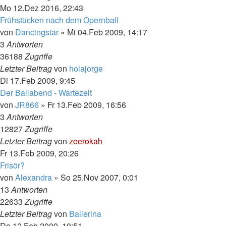
Mo 12.Dez 2016, 22:43
Frühstücken nach dem Opernball
von
Dancingstar
»
Mi 04.Feb 2009, 14:17
3
Antworten
36188
Zugriffe
Letzter Beitrag
von
holajorge
Di 17.Feb 2009, 9:45
Der Ballabend - Wartezeit
von
JR866
»
Fr 13.Feb 2009, 16:56
3
Antworten
12827
Zugriffe
Letzter Beitrag
von
zeerokah
Fr 13.Feb 2009, 20:26
Frisör?
von
Alexandra
»
So 25.Nov 2007, 0:01
13
Antworten
22633
Zugriffe
Letzter Beitrag
von
Ballerina
Do 12.Feb 2009, 10:51