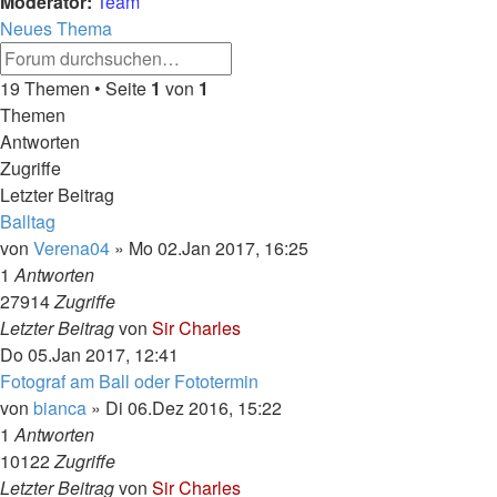
Moderator:
Team
Neues Thema
Erweiterte
Suche
Suche
19 Themen • Seite
1
von
1
Themen
Antworten
Zugriffe
Letzter Beitrag
Balltag
von
Verena04
»
Mo 02.Jan 2017, 16:25
1
Antworten
27914
Zugriffe
Letzter Beitrag
von
Sir Charles
Do 05.Jan 2017, 12:41
Fotograf am Ball oder Fototermin
von
bianca
»
Di 06.Dez 2016, 15:22
1
Antworten
10122
Zugriffe
Letzter Beitrag
von
Sir Charles