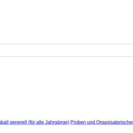
all generell (für alle Jahrgänge)
Proben und Organisatorische