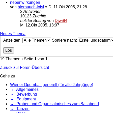
nebenwirkungen
von
bierbauch-loisl
»
Di 11.Okt 2005, 21:28
2
Antworten
10123
Zugriffe
Letzter Beitrag
von
Diwi84
Mi 12.Okt 2005, 13:07
Neues Thema
Anzeigen:
Sortiere nach:
19 Themen • Seite
1
von
1
Zurück zur Foren-Übersicht
Gehe zu
Wiener Opernball generell (für alle Jahrgänge)
↳ Allgemeines
↳ Bewerbung
↳ Equipment
↳ Proben und Organisatorisches zum Ballabend
↳ Tanzen