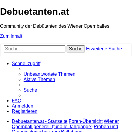
Debuetanten.at
Community der Debütanten des Wiener Opernballes
Zum Inhalt
Suche
Erweiterte Suche
Schnellzugriff
Unbeantwortete Themen
Aktive Themen
Suche
FAQ
Anmelden
Registrieren
Debuetanten.at - Startseite
Foren-Übersicht
Wiener
Opernball generell (für alle Jahrgänge)
Proben und
Organisatorisches zum Ballabend