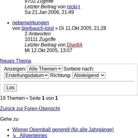
9702
Zugriffe
Letzter Beitrag
von
nicki-t
Sa 21.Jan 2006, 21:49
nebenwirkungen
von
bierbauch-loisl
»
Di 11.Okt 2005, 21:28
2
Antworten
10111
Zugriffe
Letzter Beitrag
von
Diwi84
Mi 12.Okt 2005, 13:07
Neues Thema
Anzeigen:
Sortiere nach:
Richtung:
19 Themen • Seite
1
von
1
Zurück zur Foren-Übersicht
Gehe zu
Wiener Opernball generell (für alle Jahrgänge)
↳ Allgemeines