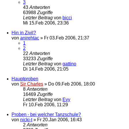
3
43
Antworten
63988
Zugriffe
Letzter Beitrag
von
bicci
Mi 15.Feb 2006, 23:36
Hin in Zivil?
von
anirehtac
»
Fr 03.Feb 2006, 21:37
1
2
22
Antworten
33233
Zugriffe
Letzter Beitrag
von
gattino
Di 14.Feb 2006, 21:05
Hauptproben
von
Sir Charles
»
Do 09.Feb 2006, 18:00
8
Antworten
16469
Zugriffe
Letzter Beitrag
von
Evy
Fr 10.Feb 2006, 11:29
Proben - bei welcher Tanzschule?
von
nicki-t
»
Fr 20.Jan 2006, 16:43
2
Antworten