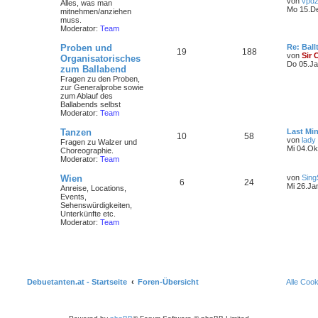
von
vpdz
Alles, was man
Mo 15.De
mitnehmen/anziehen
muss.
Moderator:
Team
Proben und
Re: Ball
19
188
von
Sir 
Organisatorisches
Do 05.Ja
zum Ballabend
Fragen zu den Proben,
zur Generalprobe sowie
zum Ablauf des
Ballabends selbst
Moderator:
Team
Tanzen
Last Min
10
58
von
lady
Fragen zu Walzer und
Mi 04.Ok
Choreographie.
Moderator:
Team
Wien
von
Sing
6
24
Mi 26.Ja
Anreise, Locations,
Events,
Sehenswürdigkeiten,
Unterkünfte etc.
Moderator:
Team
Debuetanten.at - Startseite
Foren-Übersicht
Alle Coo