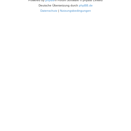
Powered by
phpBB
® Forum Software © phpBB Limited
Deutsche Übersetzung durch
phpBB.de
Datenschutz
|
Nutzungsbedingungen