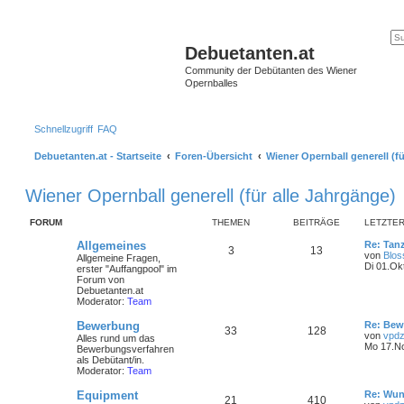
Debuetanten.at
Community der Debütanten des Wiener
Opernballes
Schnellzugriff
FAQ
Debuetanten.at - Startseite
Foren-Übersicht
Wiener Opernball generell (fü
Wiener Opernball generell (für alle Jahrgänge)
FORUM
THEMEN
BEITRÄGE
LETZTER
Allgemeines
Re: Tan
3
13
von
Blo
Allgemeine Fragen,
Di 01.Ok
erster "Auffangpool" im
Forum von
Debuetanten.at
Moderator:
Team
Bewerbung
Re: Bew
33
128
von
vpdz
Alles rund um das
Mo 17.No
Bewerbungsverfahren
als Debütant/in.
Moderator:
Team
Equipment
Re: Wun
21
410