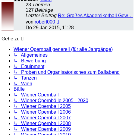
23
Themen
127
Beiträge
Letzter Beitrag
Re: Großes Akademikerball Gew…
Neuester
von
robert000
Beitrag
Do 29.Jan 2015, 11:28
Gehe zu
Wiener Opernball generell (für alle Jahrgänge)
↳ Allgemeines
↳ Bewerbung
↳ Equipment
↳ Proben und Organisatorisches zum Ballabend
↳ Tanzen
↳ Wien
Bälle
↳ Wiener Opernball
↳ Wiener Opernbälle 2005 - 2020
↳ Wiener Opernball 2005
↳ Wiener Opernball 2006
↳ Wiener Opernball 2007
↳ Wiener Opernball 2008
↳ Wiener Opernball 2009
↳ Wiener Opernball 2010