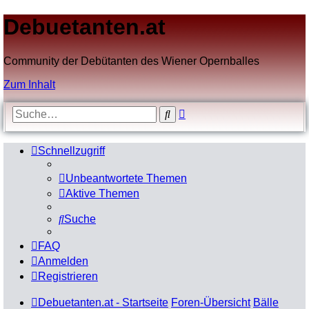
Debuetanten.at
Community der Debütanten des Wiener Opernballes
Zum Inhalt
Erweiterte
Suche
Suche
Schnellzugriff
Unbeantwortete Themen
Aktive Themen
Suche
FAQ
Anmelden
Registrieren
Debuetanten.at - Startseite
Foren-Übersicht
Bälle