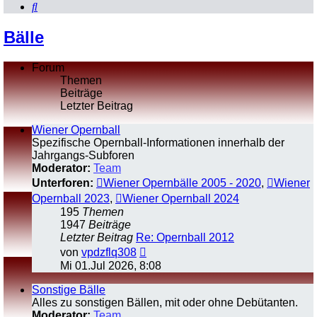
Suche
Bälle
Forum
Themen
Beiträge
Letzter Beitrag
Wiener Opernball
Spezifische Opernball-Informationen innerhalb der
Jahrgangs-Subforen
Moderator:
Team
Unterforen:
Wiener Opernbälle 2005 - 2020
,
Wiener
Opernball 2023
,
Wiener Opernball 2024
195
Themen
1947
Beiträge
Letzter Beitrag
Re: Opernball 2012
Neuester
von
vpdzflq308
Beitrag
Mi 01.Jul 2026, 8:08
Sonstige Bälle
Alles zu sonstigen Bällen, mit oder ohne Debütanten.
Moderator:
Team