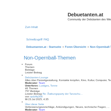
Debuetanten.at
Community der Debütanten des Wie
Zum Inhalt
Schnellzugriff
FAQ
Debuetanten.at - Startseite
Foren-Übersicht
Non-Opernball
Non-Opernball-Themen
Forum
Themen
Beiträge
Letzter Beitrag
Debütanten-Lounge
Alles über Freizeitgestaltung, Kontakte knüpfen, Kino, Kultur, Computer, Tec
Moderator:
Team
Unterforen:
Lustiges
,
Tonne
46
Themen
757
Beiträge
Letzter Beitrag
Re: Ãœbungsparty der Tanzschu…
N
von
vpdzflq308
e
Mi 23.Jul 2025, 4:35
u
Über diese Seite
e
Verbesserungsvorschläge, Ankündigungen, Neues, technische Fragen, ...
s
Moderator:
Team
t