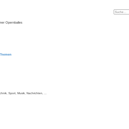
ner Opernballes
-Themen
hnik, Sport, Musik, Nachrichten, ...