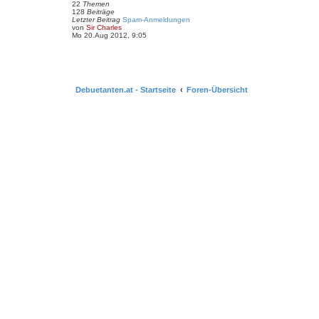
22
Themen
e
128
Beiträge
r
Letzter Beitrag
Spam-Anmeldungen
B
N
von
Sir Charles
e
e
Mo 20.Aug 2012, 9:05
i
u
t
e
r
s
a
t
g
e
r
Debuetanten.at - Startseite
B
Foren-Übersicht
e
i
t
r
a
g