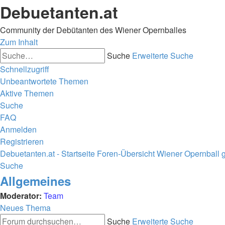
Debuetanten.at
Community der Debütanten des Wiener Opernballes
Zum Inhalt
Suche
Erweiterte Suche
Schnellzugriff
Unbeantwortete Themen
Aktive Themen
Suche
FAQ
Anmelden
Registrieren
Debuetanten.at - Startseite
Foren-Übersicht
Wiener Opernball ge
Suche
Allgemeines
Moderator:
Team
Neues Thema
Suche
Erweiterte Suche