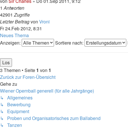
von
Sir Charles
»
Do 01.Sep 2011, 9:12
1
Antworten
42901
Zugriffe
Letzter Beitrag
von
Vroni
Fr 24.Feb 2012, 8:31
Neues Thema
Anzeigen:
Sortiere nach:
3 Themen • Seite
1
von
1
Zurück zur Foren-Übersicht
Gehe zu
Wiener Opernball generell (für alle Jahrgänge)
↳ Allgemeines
↳ Bewerbung
↳ Equipment
↳ Proben und Organisatorisches zum Ballabend
↳ Tanzen