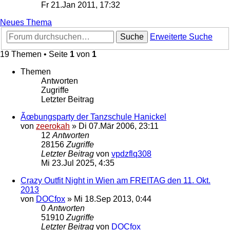
Fr 21.Jan 2011, 17:32
Neues Thema
Suche
Erweiterte Suche
19 Themen • Seite
1
von
1
Themen
Antworten
Zugriffe
Letzter Beitrag
Ãœbungsparty der Tanzschule Hanickel
von
zeerokah
»
Di 07.Mär 2006, 23:11
12
Antworten
28156
Zugriffe
Letzter Beitrag
von
vpdzflq308
Mi 23.Jul 2025, 4:35
Crazy Outfit Night in Wien am FREITAG den 11. Okt.
2013
von
DOCfox
»
Mi 18.Sep 2013, 0:44
0
Antworten
51910
Zugriffe
Letzter Beitrag
von
DOCfox