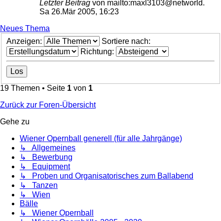
Letzter Beitrag
von
mailto:maxl3103@networld.
Sa 26.Mär 2005, 16:23
Neues Thema
Anzeigen:
Sortiere nach:
Richtung:
19 Themen • Seite
1
von
1
Zurück zur Foren-Übersicht
Gehe zu
Wiener Opernball generell (für alle Jahrgänge)
↳ Allgemeines
↳ Bewerbung
↳ Equipment
↳ Proben und Organisatorisches zum Ballabend
↳ Tanzen
↳ Wien
Bälle
↳ Wiener Opernball