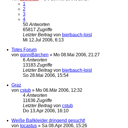
1
2
3
4
50
Antworten
65817
Zugriffe
Letzter Beitrag
von
bierbauch-loisl
Mi 12.Jul 2006, 6:13
Totes Forum
von
günniBärchen
»
Mo 08.Mai 2006, 21:27
6
Antworten
13183
Zugriffe
Letzter Beitrag
von
bierbauch-loisl
So 28.Mai 2006, 15:54
Graz
von
cstub
»
Mo 06.Mär 2006, 12:32
4
Antworten
11636
Zugriffe
Letzter Beitrag
von
cstub
Do 13.Apr 2006, 16:10
Weiße Ballkleider dringend gesucht!
von
Iocastus
»
Sa 08.Apr 2006, 15:26