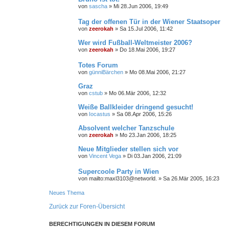
von
sascha
»
Mi 28.Jun 2006, 19:49
Tag der offenen Tür in der Wiener Staatsoper
von
zeerokah
»
Sa 15.Jul 2006, 11:42
Wer wird Fußball-Weltmeister 2006?
von
zeerokah
»
Do 18.Mai 2006, 19:27
Totes Forum
von
günniBärchen
»
Mo 08.Mai 2006, 21:27
Graz
von
cstub
»
Mo 06.Mär 2006, 12:32
Weiße Ballkleider dringend gesucht!
von
Iocastus
»
Sa 08.Apr 2006, 15:26
Absolvent welcher Tanzschule
von
zeerokah
»
Mo 23.Jan 2006, 18:25
Neue Mitglieder stellen sich vor
von
Vincent Vega
»
Di 03.Jan 2006, 21:09
Supercoole Party in Wien
von
mailto:maxl3103@networld.
»
Sa 26.Mär 2005, 16:23
Neues Thema
Zurück zur Foren-Übersicht
BERECHTIGUNGEN IN DIESEM FORUM