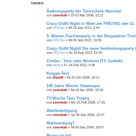
h
e
THEMEN
e
i
t
Ãœbungsparty der Tanzschule Hanickel
e
von
zeerokah
»
Di 07.Mär 2006, 23:11
r
t
Crazy Outfit Night in Wien am FREITAG den 11.
e
S
von
DOCfox
»
Mi 18.Sep 2013, 0:44
u
c
5. Wiener-Trachtenparty in der Bergstation Tirol
h
von
DOCfox
»
Mi 04.Sep 2013, 19:55
e
Crazy Outfit Night! Die neue Verkleidungsparty 
von
DOCfox
»
Sa 10.Aug 2013, 22:04
Zumba - Tanz oder Workout (TS Svabek)
von
Vroni
»
Fr 24.Feb 2012, 8:36
Knigge-Test
von
Diwi84
»
Mi 25.Okt 2006, 18:21
140 Jahre Wiener Staatsoper
von
zeerokah
»
Mi 29.Apr 2009, 18:28
TV-Woche Tanz Trophy
von
zeerokah
»
Mo 25.Feb 2008, 17:26
Wahlbeteiligung
von
zeerokah
»
Sa 30.Sep 2006, 10:37
Wahlwerbung?
von
zeerokah
»
Mi 06.Sep 2006, 18:07
Bruno ist tot!