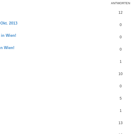
ANTWORTEN
12
 Okt. 2013
0
 in Wien!
0
in Wien!
0
1
10
0
5
1
13