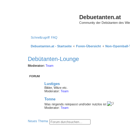
Debuetanten.at
Community der Debütanten des Wie
Schnellzugriff
FAQ
Debuetanten.at - Startseite
Foren-Übersicht
Non-Opernball
Debütanten-Lounge
Moderator:
Team
FORUM
Lustiges
Bilder, Witze etc.
Moderator:
Team
Tonne
Was nirgends reinpasst und/oder nutzlos ist
Moderator:
Team
S
E
Neues Thema
u
r
c
w