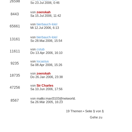
26598
So 23.Jul 2006, 0:46
von
zeerokah
8443
Sa 15.Jul 2006, 11:42
von
bierbauch-loisl
65661
Mi 12.Jul 2006, 6:13
von
bierbauch-loisl
13161
So 28.Mai 2006, 15:54
von
cstub
11611
Do 13.Apr 2006, 16:10
von
Iocastus
9235
Sa 08.Apr 2006, 15:26
von
zeerokah
18735
Do 26.Jan 2006, 23:38
von
Sir Charles
47256
Sa 10.Jun 2006, 17:56
von
mailto:maxl3103@networld.
8567
Sa 26.Mär 2005, 16:23
19 Themen • Seite
1
von
1
Gehe zu