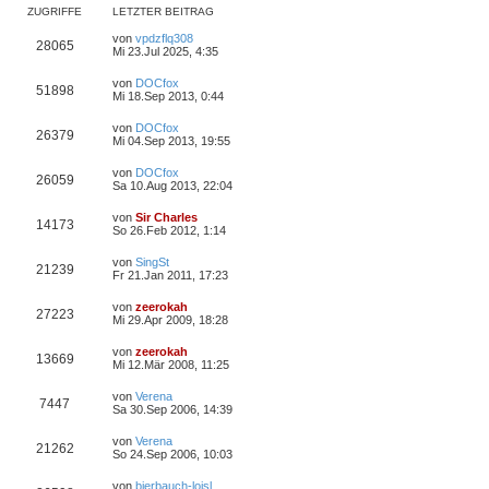
a
e
ZUGRIFFE
LETZTER BEITRAG
g
i
t
von
vpdzflq308
28065
r
Mi 23.Jul 2025, 4:35
a
g
von
DOCfox
51898
Mi 18.Sep 2013, 0:44
von
DOCfox
26379
Mi 04.Sep 2013, 19:55
von
DOCfox
26059
Sa 10.Aug 2013, 22:04
von
Sir Charles
14173
So 26.Feb 2012, 1:14
von
SingSt
21239
Fr 21.Jan 2011, 17:23
von
zeerokah
27223
Mi 29.Apr 2009, 18:28
von
zeerokah
13669
Mi 12.Mär 2008, 11:25
von
Verena
7447
Sa 30.Sep 2006, 14:39
von
Verena
21262
So 24.Sep 2006, 10:03
von
bierbauch-loisl