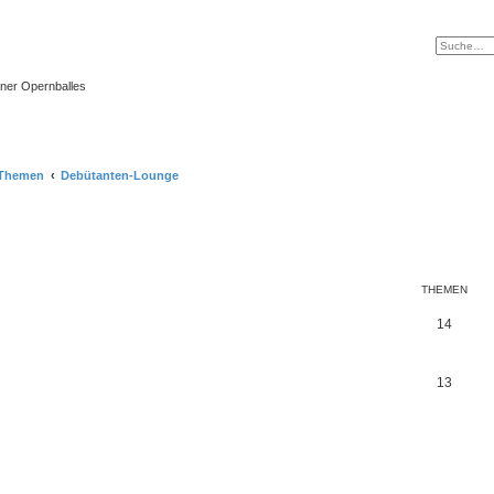
ner Opernballes
-Themen
Debütanten-Lounge
THEMEN
14
13