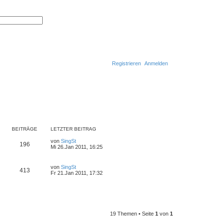
S
E
u
r
c
w
h
e
e
i
t
e
r
Registrieren
Anmelden
t
e
S
u
S
c
h
u
e
c
h
BEITRÄGE
LETZTER BEITRAG
e
von
SingSt
196
N
Mi 26.Jan 2011, 16:25
e
u
e
von
SingSt
s
413
N
Fr 21.Jan 2011, 17:32
t
e
e
u
r
e
B
s
e
t
i
e
t
r
19 Themen • Seite
1
von
1
r
B