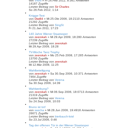
von
Vroni
»
Fr 24.Feb 2012, 8:36
1
Antworten
14187
Zugriffe
Letzter Beitrag
von
Sir Charles
So 26.Feb 2012, 1:14
Knigge-Test
von
Diwi84
»
Mi 25.Okt 2006, 18:21
10
Antworten
21292
Zugriffe
Letzter Beitrag
von
SingSt
Fr 21.Jan 2011, 17:23
140 Jahre Wiener Staatsoper
von
zeerokah
»
Mi 29.Apr 2009, 18:28
0
Antworten
27239
Zugriffe
Letzter Beitrag
von
zeerokah
Mi 29.Apr 2009, 18:28
TV-Woche Tanz Trophy
von
zeerokah
»
Mo 25.Feb 2008, 17:26
5
Antworten
13700
Zugriffe
Letzter Beitrag
von
zeerokah
Mi 12.Mär 2008, 11:25
Wahlbeteiligung
von
zeerokah
»
Sa 30.Sep 2006, 10:37
1
Antworten
7464
Zugriffe
Letzter Beitrag
von
Verena
Sa 30.Sep 2006, 14:39
Wahlwerbung?
von
zeerokah
»
Mi 06.Sep 2006, 18:07
13
Antworten
21319
Zugriffe
Letzter Beitrag
von
Verena
So 24.Sep 2006, 10:03
Bruno ist tot!
von
sascha
»
Mi 28.Jun 2006, 19:49
18
Antworten
26671
Zugriffe
Letzter Beitrag
von
bierbauch-loisl
So 23.Jul 2006, 0:46
Tag der offenen Tür in der Wiener Staatsoper