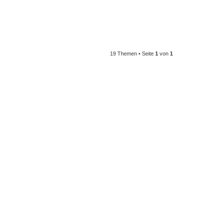
19 Themen • Seite
1
von
1