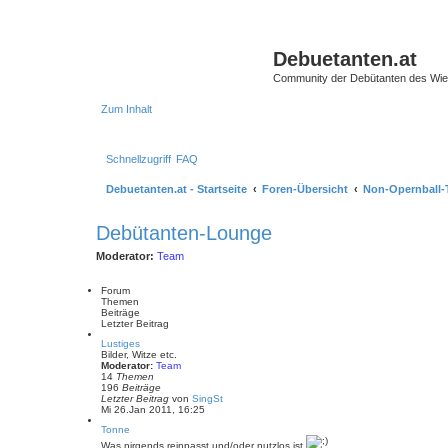
Debuetanten.at
Community der Debütanten des Wie
Zum Inhalt
Schnellzugriff
FAQ
Debuetanten.at - Startseite
Foren-Übersicht
Non-Opernball
Debütanten-Lounge
Moderator:
Team
Forum
Themen
Beiträge
Letzter Beitrag
Lustiges
Bilder, Witze etc.
Moderator:
Team
14
Themen
196
Beiträge
N
Letzter Beitrag
von
SingSt
e
Mi 26.Jan 2011, 16:25
u
Tonne
e
s
Was nirgends reinpasst und/oder nutzlos ist