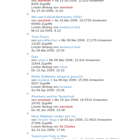
von
zeerokah
»
Sa 15.Jul 2006, 11:42
0
Antworten
8455
Zugriffe
Letzter Beitrag
von
zeerokah
Sa 15.Jul 2006, 11:42
Wer wird Fußball-Weltmeister 2006?
von
zeerokah
»
Do 18.Mai 2006, 19:27
50
Antworten
65860
Zugriffe
Letzter Beitrag
von
bierbauch-loisl
Mi 12.Jul 2006, 6:13
Totes Forum
von
günniBärchen
»
Mo 08.Mai 2006, 21:27
6
Antworten
13192
Zugriffe
Letzter Beitrag
von
bierbauch-loisl
So 28.Mai 2006, 15:54
Graz
von
cstub
»
Mo 06.Mär 2006, 12:32
4
Antworten
11644
Zugriffe
Letzter Beitrag
von
cstub
Do 13.Apr 2006, 16:10
Weiße Ballkleider dringend gesucht!
von
Iocastus
»
Sa 08.Apr 2006, 15:26
0
Antworten
9247
Zugriffe
Letzter Beitrag
von
Iocastus
Sa 08.Apr 2006, 15:26
Absolvent welcher Tanzschule
von
zeerokah
»
Mo 23.Jan 2006, 18:25
10
Antworten
18781
Zugriffe
Letzter Beitrag
von
zeerokah
Do 26.Jan 2006, 23:38
Neue Mitglieder stellen sich vor
von
Vincent Vega
»
Di 03.Jan 2006, 21:09
23
Antworten
47369
Zugriffe
Letzter Beitrag
von
Sir Charles
Sa 10.Jun 2006, 17:56
Supercoole Party in Wien