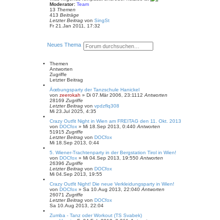
t
Moderator:
Team
e
13
Themen
r
413
Beiträge
B
N
Letzter Beitrag
von
SingSt
e
e
Fr 21.Jan 2011, 17:32
i
u
t
e
r
s
S
E
Neues Thema
a
t
u
r
g
e
c
w
r
h
e
B
Themen
e
i
e
Antworten
t
i
Zugriffe
e
t
Letzter Beitrag
r
r
Ãœbungsparty der Tanzschule Hanickel
a
t
von
zeerokah
»
Di 07.Mär 2006, 23:11
12
Antworten
g
e
28169
Zugriffe
S
Letzter Beitrag
von
vpdzflq308
u
Mi 23.Jul 2025, 4:35
c
h
Crazy Outfit Night in Wien am FREITAG den 11. Okt. 2013
von
DOCfox
»
e
Mi 18.Sep 2013, 0:44
0
Antworten
51915
Zugriffe
Letzter Beitrag
von
DOCfox
Mi 18.Sep 2013, 0:44
5. Wiener-Trachtenparty in der Bergstation Tirol in Wien!
von
DOCfox
»
Mi 04.Sep 2013, 19:55
0
Antworten
26396
Zugriffe
Letzter Beitrag
von
DOCfox
Mi 04.Sep 2013, 19:55
Crazy Outfit Night! Die neue Verkleidungsparty in Wien!
von
DOCfox
»
Sa 10.Aug 2013, 22:04
0
Antworten
26071
Zugriffe
Letzter Beitrag
von
DOCfox
Sa 10.Aug 2013, 22:04
Zumba - Tanz oder Workout (TS Svabek)