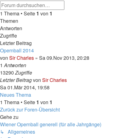
Erweiterte
Suche
Suche
1 Thema • Seite
1
von
1
Themen
Antworten
Zugriffe
Letzter Beitrag
Opernball 2014
von
Sir Charles
»
Sa 09.Nov 2013, 20:28
1
Antworten
13290
Zugriffe
Letzter Beitrag
von
Sir Charles
Sa 01.Mär 2014, 19:58
Neues Thema
1 Thema • Seite
1
von
1
Zurück zur Foren-Übersicht
Gehe zu
Wiener Opernball generell (für alle Jahrgänge)
↳ Allgemeines