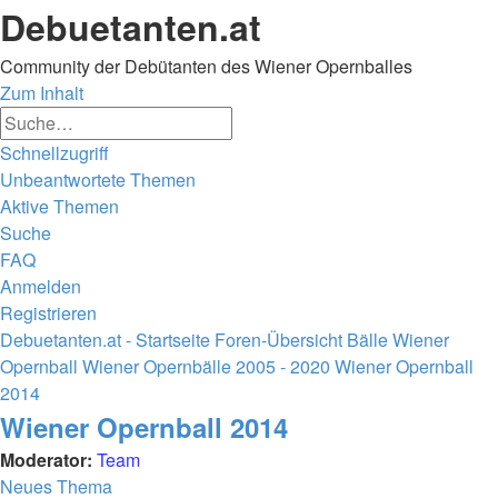
Debuetanten.at
Community der Debütanten des Wiener Opernballes
Zum Inhalt
Erweiterte
Suche
Suche
Schnellzugriff
Unbeantwortete Themen
Aktive Themen
Suche
FAQ
Anmelden
Registrieren
Debuetanten.at - Startseite
Foren-Übersicht
Bälle
Wiener
Opernball
Wiener Opernbälle 2005 - 2020
Wiener Opernball
2014
Suche
Wiener Opernball 2014
Moderator:
Team
Neues Thema