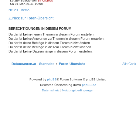
Letzter Beitrag
von
Sir Charles
u
Sa 01.Mär 2014, 19:58
c
h
Neues Thema
e
Zurück zur Foren-Übersicht
BERECHTIGUNGEN IN DIESEM FORUM
Du darfst
keine
neuen Themen in diesem Forum erstellen.
Du darfst
keine
Antworten zu Themen in diesem Forum erstellen.
Du darfst deine Beiträge in diesem Forum
nicht
ändern.
Du darfst deine Beiträge in diesem Forum
nicht
löschen.
Du darfst
keine
Dateianhänge in diesem Forum erstellen.
Debuetanten.at - Startseite
Foren-Übersicht
Alle Coo
Powered by
phpBB
® Forum Software © phpBB Limited
Deutsche Übersetzung durch
phpBB.de
Datenschutz
|
Nutzungsbedingungen