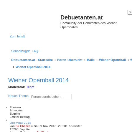
Debuetanten.at
Community der Debütanten des Wiener
Opernballes
Zum Inhalt
Schnellzugriff
FAQ
Debuetanten.at - Startseite
Foren-Übersicht
Bälle
Wiener Opernball
W
Wiener Opernball 2014
Wiener Opernball 2014
Moderator:
Team
S
E
Neues Thema
u
r
c
w
h
e
Themen
e
i
Antworten
t
Zugriffe
e
Letzter Beitrag
r
Opernball 2014
t
von
Sir Charles
»
Sa 09.Nov 2013, 20:28
1
Antworten
e
13263
Zugriffe
S