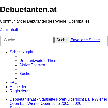
Debuetanten.at
Community der Debütanten des Wiener Opernballes
Zum Inhalt
Suche
Erweiterte Suche
Schnellzugriff
Unbeantwortete Themen
Aktive Themen
Suche
FAQ
Anmelden
Registrieren
Debuetanten.at - Startseite
Foren-Übersicht
Bälle
Wiener
Opernball
Wiener Opernbälle 2005 - 2020
Suche