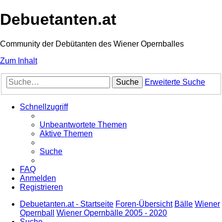
Debuetanten.at
Community der Debütanten des Wiener Opernballes
Zum Inhalt
Suche
Erweiterte Suche
Schnellzugriff
Unbeantwortete Themen
Aktive Themen
Suche
FAQ
Anmelden
Registrieren
Debuetanten.at - Startseite
Foren-Übersicht
Bälle
Wiener
Opernball
Wiener Opernbälle 2005 - 2020
Suche