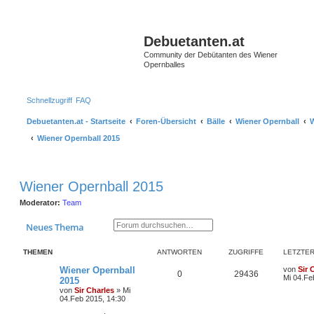
S
Debuetanten.at
Community der Debütanten des Wiener
Opernballes
Schnellzugriff
FAQ
Debuetanten.at - Startseite
Foren-Übersicht
Bälle
Wiener Opernball
W
Wiener Opernball 2015
Wiener Opernball 2015
Moderator:
Team
Suche
Erweiterte Suche
Neues Thema
THEMEN
ANTWORTEN
ZUGRIFFE
LETZTER
Wiener Opernball
von
Sir 
0
29436
Mi 04.Fe
2015
von
Sir Charles
»
Mi
04.Feb 2015, 14:30