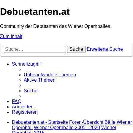
Debuetanten.at
Community der Debütanten des Wiener Opernballes
Zum Inhalt
Suche
Erweiterte Suche
Schnellzugriff
Unbeantwortete Themen
Aktive Themen
Suche
FAQ
Anmelden
Registrieren
Debuetanten.at - Startseite
Foren-Übersicht
Bälle
Wiener
Opernball
Wiener Opernbälle 2005 - 2020
Wiener
Opernball 2015