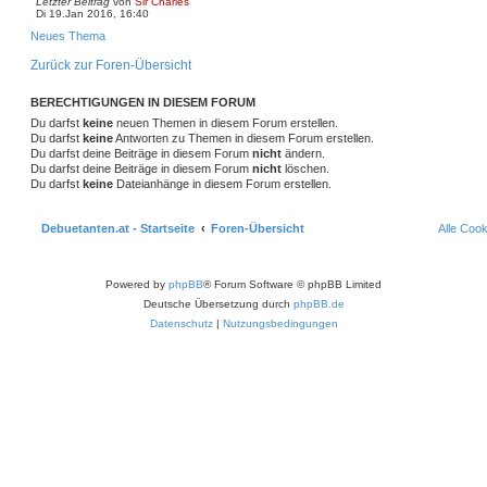
Letzter Beitrag
von
Sir Charles
u
Di 19.Jan 2016, 16:40
c
h
Neues Thema
e
Zurück zur Foren-Übersicht
BERECHTIGUNGEN IN DIESEM FORUM
Du darfst
keine
neuen Themen in diesem Forum erstellen.
Du darfst
keine
Antworten zu Themen in diesem Forum erstellen.
Du darfst deine Beiträge in diesem Forum
nicht
ändern.
Du darfst deine Beiträge in diesem Forum
nicht
löschen.
Du darfst
keine
Dateianhänge in diesem Forum erstellen.
Debuetanten.at - Startseite
Foren-Übersicht
Alle Coo
Powered by
phpBB
® Forum Software © phpBB Limited
Deutsche Übersetzung durch
phpBB.de
Datenschutz
|
Nutzungsbedingungen