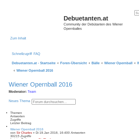
Debuetanten.at
Community der Debütanten des Wiener
Opernballes
Zum Inhalt
Schnellzugriff
FAQ
Debuetanten.at - Startseite
Foren-Übersicht
Bälle
Wiener Opernball
W
Wiener Opernball 2016
Wiener Opernball 2016
Moderator:
Team
S
E
Neues Thema
u
r
c
w
h
e
Themen
e
i
Antworten
t
Zugriffe
e
Letzter Beitrag
r
Wiener Opernball 2016
t
von
Sir Charles
»
Di 19.Jan 2016, 16:40
0
Antworten
e
30215
Zugriffe
S