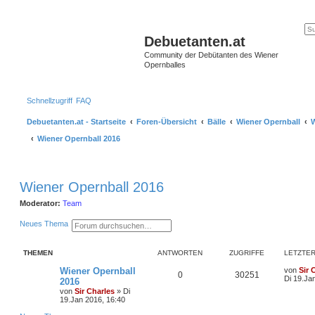
Debuetanten.at
Community der Debütanten des Wiener
Opernballes
Schnellzugriff
FAQ
Debuetanten.at - Startseite
Foren-Übersicht
Bälle
Wiener Opernball
W
Wiener Opernball 2016
Wiener Opernball 2016
Moderator:
Team
S
E
Neues Thema
u
r
c
w
h
e
THEMEN
ANTWORTEN
ZUGRIFFE
LETZTER
e
i
t
Wiener Opernball
von
Sir 
e
0
30251
Di 19.Ja
2016
r
t
von
Sir Charles
»
Di
e
19.Jan 2016, 16:40
S