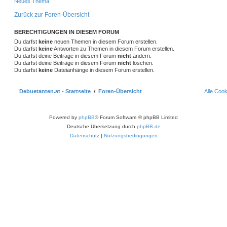
u
Neues Thema
c
h
Zurück zur Foren-Übersicht
e
BERECHTIGUNGEN IN DIESEM FORUM
Du darfst
keine
neuen Themen in diesem Forum erstellen.
Du darfst
keine
Antworten zu Themen in diesem Forum erstellen.
Du darfst deine Beiträge in diesem Forum
nicht
ändern.
Du darfst deine Beiträge in diesem Forum
nicht
löschen.
Du darfst
keine
Dateianhänge in diesem Forum erstellen.
Debuetanten.at - Startseite
Foren-Übersicht
Alle Coo
Powered by
phpBB
® Forum Software © phpBB Limited
Deutsche Übersetzung durch
phpBB.de
Datenschutz
|
Nutzungsbedingungen