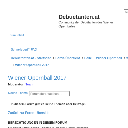
Debuetanten.at
Community der Debütanten des Wiener
Opernballes
Zum Inhalt
Schnellzugriff
FAQ
Debuetanten.at - Startseite
Foren-Übersicht
Bälle
Wiener Opernball
W
Wiener Opernball 2017
Wiener Opernball 2017
Moderator:
Team
S
E
Neues Thema
u
r
c
w
h
e
In diesem Forum gibt es keine Themen oder Beiträge.
e
i
t
Zurück zur Foren-Übersicht
e
r
t
BERECHTIGUNGEN IN DIESEM FORUM
e
S
Du darfst
keine
neuen Themen in diesem Forum erstellen.