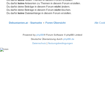
u
Du darfst
keine
Antworten zu Themen in diesem Forum erstellen.
c
Du darfst deine Beiträge in diesem Forum
nicht
ändern.
h
Du darfst deine Beiträge in diesem Forum
nicht
löschen.
e
Du darfst
keine
Dateianhänge in diesem Forum erstellen.
Debuetanten.at - Startseite
Foren-Übersicht
Alle Coo
Powered by
phpBB
® Forum Software © phpBB Limited
Deutsche Übersetzung durch
phpBB.de
Datenschutz
|
Nutzungsbedingungen