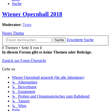
Suche
Wiener Opernball 2018
Moderator:
Team
Neues Thema
Erweiterte Suche
Suche
0 Themen • Seite
1
von
1
In diesem Forum gibt es keine Themen oder Beiträge.
Zurück zur Foren-Übersicht
Gehe zu
Wiener Opernball generell (für alle Jahrgänge)
↳ Allgemeines
↳ Bewerbung
↳ Equipment
↳ Proben und Organisatorisches zum Ballabend
↳ Tanzen
↳ Wien
Bälle