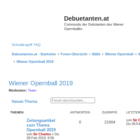
S
Debuetanten.at
Community der Debütanten des Wiener
Opernballes
Schnellzugriff
FAQ
Debuetanten.at - Startseite
Foren-Übersicht
Bälle
Wiener Opernball
W
Wiener Opernball 2019
Wiener Opernball 2019
Moderator:
Team
Suche
Erweiterte Suche
Neues Thema
THEMEN
ANTWORTEN
ZUGRIFFE
LETZTER
Zeitungsartikel
von
Sir 
0
21604
Do 28.Fe
zum Thema
Opernball 2019
von
Sir Charles
»
Do
28.Feb 2019, 9:56