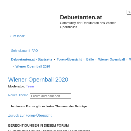
Debuetanten.at
Community der Debütanten des Wiener
Opernballes
Zum Inhalt
Schnellzugriff
FAQ
Debuetanten.at - Startseite
Foren-Übersicht
Bälle
Wiener Opernball
W
Wiener Opernball 2020
Wiener Opernball 2020
Moderator:
Team
S
E
Neues Thema
u
r
c
w
h
e
In diesem Forum gibt es keine Themen oder Beiträge.
e
i
t
Zurück zur Foren-Übersicht
e
r
t
BERECHTIGUNGEN IN DIESEM FORUM
e
S
Du darfst
keine
neuen Themen in diesem Forum erstellen.