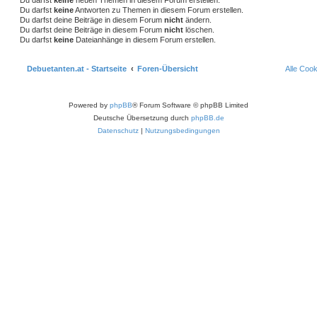
u
Du darfst
keine
Antworten zu Themen in diesem Forum erstellen.
c
Du darfst deine Beiträge in diesem Forum
nicht
ändern.
h
Du darfst deine Beiträge in diesem Forum
nicht
löschen.
e
Du darfst
keine
Dateianhänge in diesem Forum erstellen.
Debuetanten.at - Startseite
Foren-Übersicht
Alle Coo
Powered by
phpBB
® Forum Software © phpBB Limited
Deutsche Übersetzung durch
phpBB.de
Datenschutz
|
Nutzungsbedingungen