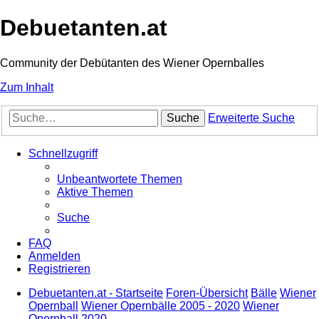
Debuetanten.at
Community der Debütanten des Wiener Opernballes
Zum Inhalt
Suche
Erweiterte Suche
Schnellzugriff
Unbeantwortete Themen
Aktive Themen
Suche
FAQ
Anmelden
Registrieren
Debuetanten.at - Startseite
Foren-Übersicht
Bälle
Wiener
Opernball
Wiener Opernbälle 2005 - 2020
Wiener
Opernball 2020