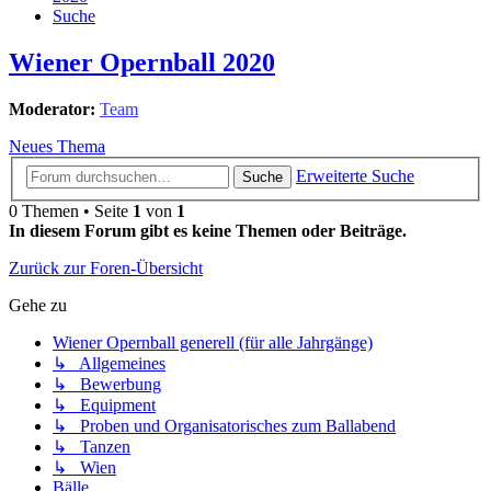
Suche
Wiener Opernball 2020
Moderator:
Team
Neues Thema
Erweiterte Suche
Suche
0 Themen • Seite
1
von
1
In diesem Forum gibt es keine Themen oder Beiträge.
Zurück zur Foren-Übersicht
Gehe zu
Wiener Opernball generell (für alle Jahrgänge)
↳ Allgemeines
↳ Bewerbung
↳ Equipment
↳ Proben und Organisatorisches zum Ballabend
↳ Tanzen
↳ Wien
Bälle