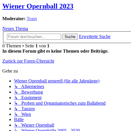
Wiener Opernball 2023
Moderator:
Team
Neues Thema
Erweiterte Suche
Suche
0 Themen • Seite
1
von
1
In diesem Forum gibt es keine Themen oder Beiträge.
Zurück zur Foren-Übersicht
Gehe zu
Wiener Opernball generell (für alle Jahrgänge)
↳ Allgemeines
↳ Bewerbung
↳ Equipment
↳ Proben und Organisatorisches zum Ballabend
↳ Tanzen
↳ Wien
Bälle
↳ Wiener Opernball
↳ Wiener Opernbälle 2005 - 2020