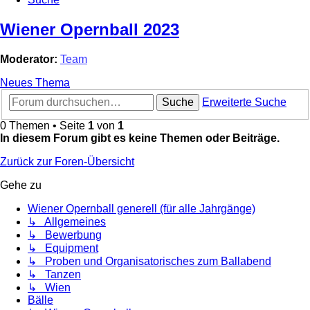
Wiener Opernball 2023
Moderator:
Team
Neues Thema
Suche
Erweiterte Suche
0 Themen • Seite
1
von
1
In diesem Forum gibt es keine Themen oder Beiträge.
Zurück zur Foren-Übersicht
Gehe zu
Wiener Opernball generell (für alle Jahrgänge)
↳ Allgemeines
↳ Bewerbung
↳ Equipment
↳ Proben und Organisatorisches zum Ballabend
↳ Tanzen
↳ Wien
Bälle