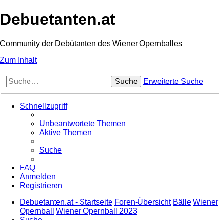
Debuetanten.at
Community der Debütanten des Wiener Opernballes
Zum Inhalt
Suche
Erweiterte Suche
Schnellzugriff
Unbeantwortete Themen
Aktive Themen
Suche
FAQ
Anmelden
Registrieren
Debuetanten.at - Startseite
Foren-Übersicht
Bälle
Wiener
Opernball
Wiener Opernball 2023
Suche