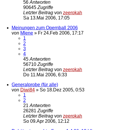
56
Antworten
90645
Zugriffe
Letzter Beitrag
von
zeerokah
Sa 13.Mai 2006, 17:05
Meinungen zum Opernball 2006
von
Mlene
»
Fr 24.Feb 2006, 17:17
1
2
3
4
45
Antworten
56710
Zugriffe
Letzter Beitrag
von
zeerokah
Do 11.Mai 2006, 6:33
Generalprobe (für alle)
von
Diwi84
»
So 18.Dez 2005, 0:53
1
2
21
Antworten
26281
Zugriffe
Letzter Beitrag
von
zeerokah
So 09.Apr 2006, 12:12