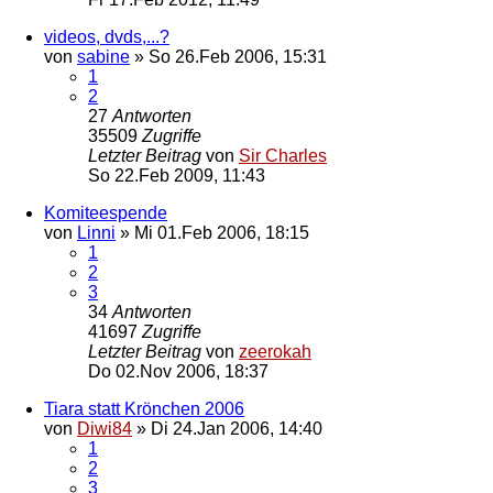
videos, dvds,...?
von
sabine
»
So 26.Feb 2006, 15:31
1
2
27
Antworten
35509
Zugriffe
Letzter Beitrag
von
Sir Charles
So 22.Feb 2009, 11:43
Komiteespende
von
Linni
»
Mi 01.Feb 2006, 18:15
1
2
3
34
Antworten
41697
Zugriffe
Letzter Beitrag
von
zeerokah
Do 02.Nov 2006, 18:37
Tiara statt Krönchen 2006
von
Diwi84
»
Di 24.Jan 2006, 14:40
1
2
3