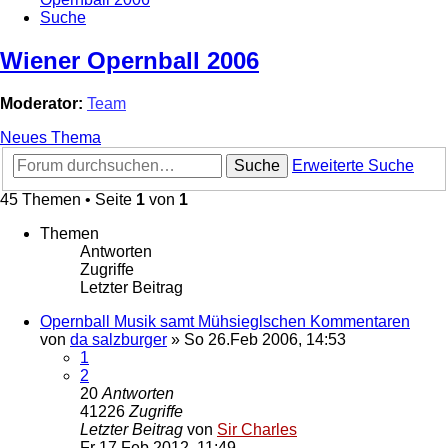
Suche
Wiener Opernball 2006
Moderator:
Team
Neues Thema
Suche
Erweiterte Suche
45 Themen • Seite
1
von
1
Themen
Antworten
Zugriffe
Letzter Beitrag
Opernball Musik samt Mühsieglschen Kommentaren
von
da salzburger
»
So 26.Feb 2006, 14:53
1
2
20
Antworten
41226
Zugriffe
Letzter Beitrag
von
Sir Charles
Fr 17.Feb 2012, 11:49