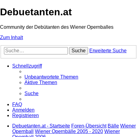
Debuetanten.at
Community der Debütanten des Wiener Opernballes
Zum Inhalt
Suche
Erweiterte Suche
Schnellzugriff
Unbeantwortete Themen
Aktive Themen
Suche
FAQ
Anmelden
Registrieren
Debuetanten.at - Startseite
Foren-Übersicht
Bälle
Wiener
Opernball
Wiener Opernbälle 2005 - 2020
Wiener
Opernball 2006