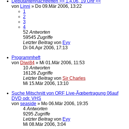
Debütantennachtreffen >> 1.4.06, 19 Uhr <<
von
Linni
»
Do 09.Mär 2006, 13:22
1
2
3
4
52
Antworten
59545
Zugriffe
Letzter Beitrag
von
Evy
Di 04.Apr 2006, 17:13
Programmheft
von
Diwi84
»
Mi 01.Mär 2006, 11:53
10
Antworten
16126
Zugriffe
Letzter Beitrag
von
Sir Charles
Mi 15.Mär 2006, 13:10
Suche Mitschnitt von ORF Live-Ãœbertragung 06auf
DVD odr. VHS
von
seaside
»
Mo 06.Mär 2006, 19:35
4
Antworten
9295
Zugriffe
Letzter Beitrag
von
Evy
Mi 08.Mär 2006, 3:04