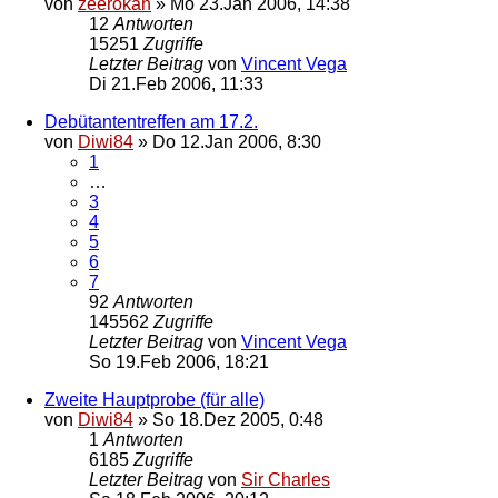
von
zeerokah
»
Mo 23.Jan 2006, 14:38
12
Antworten
15251
Zugriffe
Letzter Beitrag
von
Vincent Vega
Di 21.Feb 2006, 11:33
Debütantentreffen am 17.2.
von
Diwi84
»
Do 12.Jan 2006, 8:30
1
…
3
4
5
6
7
92
Antworten
145562
Zugriffe
Letzter Beitrag
von
Vincent Vega
So 19.Feb 2006, 18:21
Zweite Hauptprobe (für alle)
von
Diwi84
»
So 18.Dez 2005, 0:48
1
Antworten
6185
Zugriffe
Letzter Beitrag
von
Sir Charles