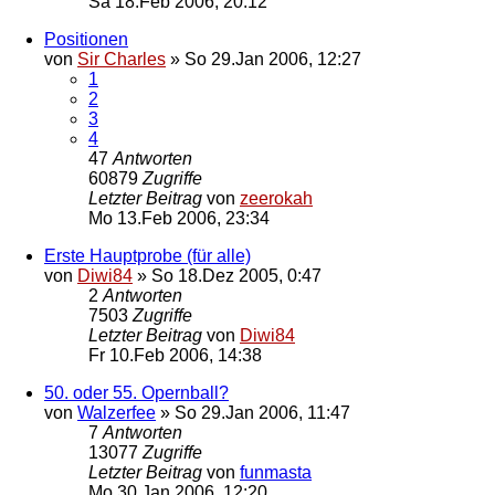
Sa 18.Feb 2006, 20:12
Positionen
von
Sir Charles
»
So 29.Jan 2006, 12:27
1
2
3
4
47
Antworten
60879
Zugriffe
Letzter Beitrag
von
zeerokah
Mo 13.Feb 2006, 23:34
Erste Hauptprobe (für alle)
von
Diwi84
»
So 18.Dez 2005, 0:47
2
Antworten
7503
Zugriffe
Letzter Beitrag
von
Diwi84
Fr 10.Feb 2006, 14:38
50. oder 55. Opernball?
von
Walzerfee
»
So 29.Jan 2006, 11:47
7
Antworten
13077
Zugriffe
Letzter Beitrag
von
funmasta
Mo 30.Jan 2006, 12:20