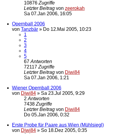
10876
Zugriffe
Letzter Beitrag
von
zeerokah
Sa 07.Jan 2006, 16:05
Opernball 2006
von
Tanzbär
»
Do 12.Mai 2005, 10:23
1
2
3
4
5
67
Antworten
72117
Zugriffe
Letzter Beitrag
von
Diwi84
Sa 07.Jan 2006, 1:21
Wiener Opernball 2006
von
Diwi84
»
Sa 23.Jul 2005, 9:29
2
Antworten
7438
Zugriffe
Letzter Beitrag
von
Diwi84
Do 05.Jan 2006, 0:32
Erste Probe für Paare aus Wien (Mühlsiegl)
von
Diwi84
»
So 18.Dez 2005, 0:35