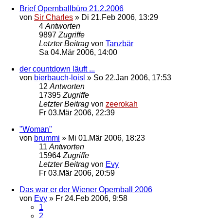
Brief Opernballbüro 21.2.2006
von
Sir Charles
»
Di 21.Feb 2006, 13:29
4
Antworten
9897
Zugriffe
Letzter Beitrag
von
Tanzbär
Sa 04.Mär 2006, 14:00
der countdown läuft ...
von
bierbauch-loisl
»
So 22.Jan 2006, 17:53
12
Antworten
17395
Zugriffe
Letzter Beitrag
von
zeerokah
Fr 03.Mär 2006, 22:39
"Woman"
von
brummi
»
Mi 01.Mär 2006, 18:23
11
Antworten
15964
Zugriffe
Letzter Beitrag
von
Evy
Fr 03.Mär 2006, 20:59
Das war er der Wiener Opernball 2006
von
Evy
»
Fr 24.Feb 2006, 9:58
1
2