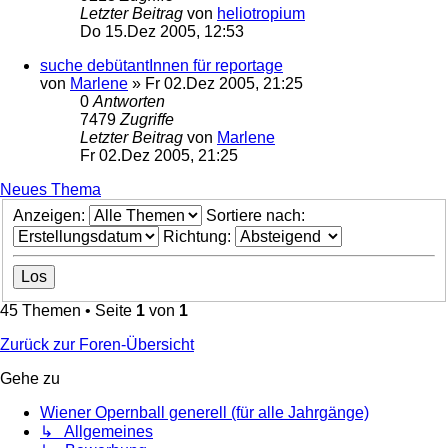
Letzter Beitrag
von
heliotropium
Do 15.Dez 2005, 12:53
suche debütantInnen für reportage
von
Marlene
»
Fr 02.Dez 2005, 21:25
0
Antworten
7479
Zugriffe
Letzter Beitrag
von
Marlene
Fr 02.Dez 2005, 21:25
Neues Thema
Anzeigen:
Sortiere nach:
Richtung:
45 Themen • Seite
1
von
1
Zurück zur Foren-Übersicht
Gehe zu
Wiener Opernball generell (für alle Jahrgänge)
↳ Allgemeines