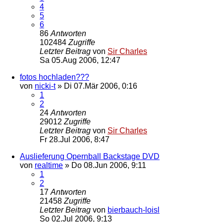
4
5
6
86
Antworten
102484
Zugriffe
Letzter Beitrag
von
Sir Charles
Sa 05.Aug 2006, 12:47
fotos hochladen???
von
nicki-t
»
Di 07.Mär 2006, 0:16
1
2
24
Antworten
29012
Zugriffe
Letzter Beitrag
von
Sir Charles
Fr 28.Jul 2006, 8:47
Auslieferung Opernball Backstage DVD
von
realtime
»
Do 08.Jun 2006, 9:11
1
2
17
Antworten
21458
Zugriffe
Letzter Beitrag
von
bierbauch-loisl
So 02.Jul 2006, 9:13