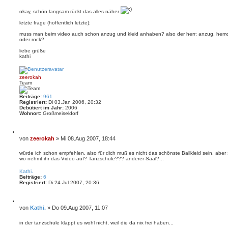
e
i
i
e
okay, schön langsam rückt das alles näher
t
r
e
r
letzte frage (hoffentlich letzte):
n
a
muss man beim video auch schon anzug und kleid anhaben? also der herr: anzug, hemd,
g
oder rock?
liebe grüße
kathi
N
a
c
zeerokah
h
Team
o
b
e
Beiträge:
961
n
Registriert:
Di 03.Jan 2006, 20:32
Debütiert im Jahr:
2006
Wohnort:
Großmeiseldorf
Z
i
B
von
zeerokah
»
Mi 08.Aug 2007, 18:44
t
e
i
i
würde ich schon empfehlen, also für dich muß es nicht das schönste Ballkleid sein, aber 
e
wo nehmt ihr das Video auf? Tanzschule??? anderer Saal?...
t
r
N
e
r
a
n
Kathi.
a
c
Beiträge:
6
g
h
Registriert:
Di 24.Jul 2007, 20:36
o
b
e
Z
n
i
B
von
Kathi.
»
Do 09.Aug 2007, 11:07
t
e
i
i
in der tanzschule klappt es wohl nicht, weil die da nix frei haben...
e