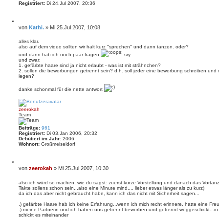
h
Registriert:
Di 24.Jul 2007, 20:36
o
b
e
Z
n
i
B
von
Kathi.
»
Mi 25.Jul 2007, 10:08
t
e
i
i
alles klar.
e
also auf dem video sollten wir halt kurz "sprechen" und dann tanzen. oder?
t
r
e
r
und dann hab ich noch paar fragen
sry.
n
und zwar:
a
1. gefärbte haare sind ja nicht erlaubt - was ist mit strähnchen?
g
2. sollen die bewerbungen getrennt sein? d.h. soll jeder eine bewerbung schreiben und
legen?
danke schonmal für die nette antwort
N
a
c
zeerokah
h
Team
o
b
e
Beiträge:
961
n
Registriert:
Di 03.Jan 2006, 20:32
Debütiert im Jahr:
2006
Wohnort:
Großmeiseldorf
Z
i
B
von
zeerokah
»
Mi 25.Jul 2007, 10:30
t
e
i
i
also ich würd so machen, wie du sagst: zuerst kurze Vorstellung und danach das Vorta
e
Takte sollens schon sein...also eine Minute mind.... lieber etwas länger als zu kurz)
t
r
da ich das aber nicht gebraucht habe, kann ich das nicht mit Sicherheit sagen...
e
r
n
a
.) gefärbte Haare hab ich keine Erfahrung...wenn ich mich recht erinnere, hatte eine Fre
g
.) meine Partnerin und ich haben uns getrennt beworben und getrennt weggeschickt...in 
schickt es miteinander