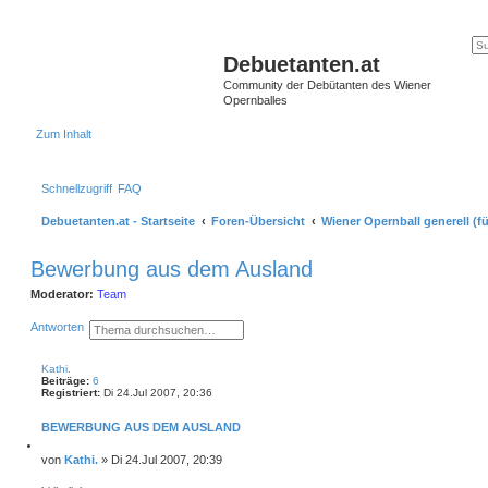
Debuetanten.at
Community der Debütanten des Wiener
Opernballes
Zum Inhalt
Schnellzugriff
FAQ
Debuetanten.at - Startseite
Foren-Übersicht
Wiener Opernball generell (fü
Bewerbung aus dem Ausland
Moderator:
Team
S
E
Antworten
u
r
c
w
h
e
Kathi.
e
i
Beiträge:
6
t
Registriert:
Di 24.Jul 2007, 20:36
e
r
BEWERBUNG AUS DEM AUSLAND
t
e
Z
S
i
B
von
Kathi.
»
Di 24.Jul 2007, 20:39
t
u
e
i
c