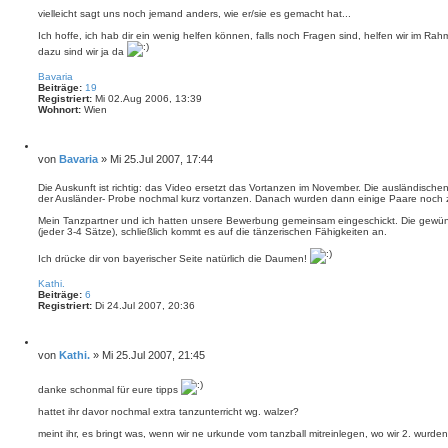
vielleicht sagt uns noch jemand anders, wie er/sie es gemacht hat...
Ich hoffe, ich hab dir ein wenig helfen können, falls noch Fragen sind, helfen wir im Ra
dazu sind wir ja da
N
a
Bavaria
c
Beiträge:
19
h
Registriert:
Mi 02.Aug 2006, 13:39
o
Wohnort:
Wien
b
e
n
Z
i
B
von
Bavaria
»
Mi 25.Jul 2007, 17:44
t
e
i
i
Die Auskunft ist richtig: das Video ersetzt das Vortanzen im November. Die ausländis
e
der Ausländer- Probe nochmal kurz vortanzen. Danach wurden dann einige Paare noch 
t
r
e
r
Mein Tanzpartner und ich hatten unsere Bewerbung gemeinsam eingeschickt. Die gewüns
n
a
(jeder 3-4 Sätze), schließlich kommt es auf die tänzerischen Fähigkeiten an.
g
Ich drücke dir von bayerischer Seite natürlich die Daumen!
N
a
Kathi.
c
Beiträge:
6
h
Registriert:
Di 24.Jul 2007, 20:36
o
b
e
Z
n
i
B
von
Kathi.
»
Mi 25.Jul 2007, 21:45
t
e
i
i
e
danke schonmal für eure tipps
t
r
e
r
hattet ihr davor nochmal extra tanzunterricht wg. walzer?
n
a
meint ihr, es bringt was, wenn wir ne urkunde vom tanzball mitreinlegen, wo wir 2. wurde
g