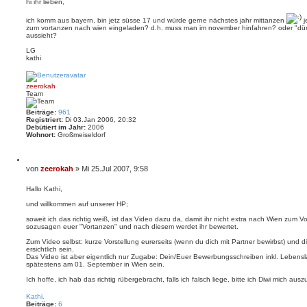
i
hi ihr lieben,
e
h
t
r
e
e
r
ich komm aus bayern, bin jetz süsse 17 und würde gerne nächstes jahr mittanzen
j
n
zum vortanzen nach wien eingeladen? d.h. muss man im november hinfahren? oder "dürf
a
aussieht?
g
LG
kathi
N
a
c
zeerokah
h
Team
o
b
e
Beiträge:
961
n
Registriert:
Di 03.Jan 2006, 20:32
Debütiert im Jahr:
2006
Wohnort:
Großmeiseldorf
Z
i
B
von
zeerokah
»
Mi 25.Jul 2007, 9:58
t
e
i
i
Hallo Kathi,
e
t
r
und willkommen auf unserer HP;
e
r
n
a
soweit ich das richtig weiß, ist das Video dazu da, damit ihr nicht extra nach Wien zum 
g
sozusagen euer "Vortanzen" und nach diesem werdet ihr bewertet.
Zum Video selbst: kurze Vorstellung eurerseits (wenn du dich mit Partner bewirbst) und di
ersichtlich sein.
Das Video ist aber eigentlich nur Zugabe: Dein/Euer Bewerbungsschreiben inkl. Leben
spätestens am 01. September in Wien sein.
Ich hoffe, ich hab das richtig rübergebracht, falls ich falsch liege, bitte ich Diwi mich aus
N
a
Kathi.
c
Beiträge:
6