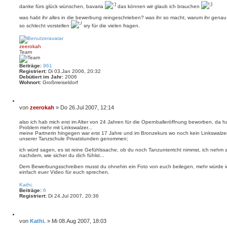
danke fürs glück wünschen, bavaria
das können wir glaub ich brauchen
was habt ihr alles in die bewerbung reingeschrieben? was ihr so macht, warum ihr genau 
so schlecht vorstellen
sry für die vielen fragen.
N
a
c
zeerokah
h
Team
o
b
e
Beiträge:
961
n
Registriert:
Di 03.Jan 2006, 20:32
Debütiert im Jahr:
2006
Wohnort:
Großmeiseldorf
Z
i
B
von
zeerokah
»
Do 26.Jul 2007, 12:14
t
e
i
i
also ich hab mich erst im Alter von 24 Jahren für die Opernballeröffnung beworben, da h
e
Problem mehr mit Linkswalzer...
t
r
meine Partnerin hingegen war erst 17 Jahre und im Bronzekurs wo noch kein Linkswalzer 
e
r
unserer Tanzschule Privatstunden genommen;
n
a
g
ich würd sagen, es ist reine Gefühlssache, ob du noch Tanzunterricht nimmst, ich nehm a
nachdem, wie sicher du dich fühlst...
Dem Bewerbungsschreiben musst du ohnehin ein Foto von euch beilegen, mehr würde ich
einfach euer Video für euch sprechen.
N
a
Kathi.
c
Beiträge:
6
h
Registriert:
Di 24.Jul 2007, 20:36
o
b
e
Z
n
i
B
von
Kathi.
»
Mi 08.Aug 2007, 18:03
t