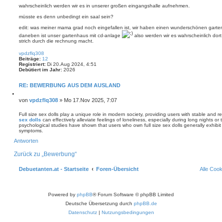
t
r
wahrscheinlich werden wir es in unserer großen eingangshalle aufnehmen.
e
r
n
a
müsste es denn unbedingt ein saal sein?
g
edit: was meiner mama grad noch eingefallen ist, wir haben einen wunderschönen garte
daneben ist unser gartenhaus mit cd-anlage
also werden wir es wahrscheinlich do
strich durch die rechnung macht.
N
a
vpdzflq308
c
Beiträge:
12
h
Registriert:
Di 20.Aug 2024, 4:51
o
Debütiert im Jahr:
2026
b
e
n
RE: BEWERBUNG AUS DEM AUSLAND
Z
i
B
von
vpdzflq308
»
Mo 17.Nov 2025, 7:07
t
e
i
i
Full size sex dolls play a unique role in modern society, providing users with stable and 
e
sex dolls
can effectively alleviate feelings of loneliness, especially during long nights 
t
r
psychological studies have shown that users who own full size sex dolls generally exhibit
e
r
symptoms.
n
a
N
Antworten
g
a
c
h
Zurück zu „Bewerbung“
o
b
e
Debuetanten.at - Startseite
Foren-Übersicht
Alle Coo
n
Powered by
phpBB
® Forum Software © phpBB Limited
Deutsche Übersetzung durch
phpBB.de
Datenschutz
|
Nutzungsbedingungen