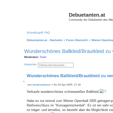
Debuetanten.at
Community der Debütanten des Wie
Schnellzugriff
FAQ
Debuetanten.at - Startseite
Foren-Übersicht
Wiener Opernball
Wunderschönes Ballkleid/Brautkleid zu
Moderator:
Team
S
E
Antworten
u
r
c
w
h
e
Wunderschönes Ballkleid/Brautkleid zu ve
e
i
t
e
Z
von
tanzbrautmaus
»
So 03.Apr 2005, 17:18
r
B
i
t
e
t
e
Verkaufe wunderschönes schneeweißes Ballkleid
i
S
i
t
u
e
r
c
Habe es nur einmal zum Wiener Opernball 2005 getragen-pa
r
a
h
e
g
Reißverschluss im "Korsagenrückenteil". Es ist ein sehr sch
e
n
ist träger- und ärmellos, es besteht aber die Möglichkeit 