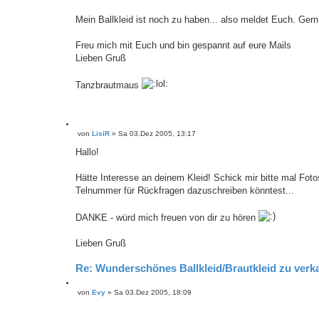
i
t
e
r
Mein Ballkleid ist noch zu haben... also meldet Euch. Ger
r
a
e
g
n
Freu mich mit Euch und bin gespannt auf eure Mails
Lieben Gruß
Tanzbrautmaus
Z
von
LisiR
»
Sa 03.Dez 2005, 13:17
B
i
e
t
Hallo!
i
i
t
e
r
Hätte Interesse an deinem Kleid! Schick mir bitte mal Fot
r
a
Telnummer für Rückfragen dazuschreiben könntest...
e
g
n
DANKE - würd mich freuen von dir zu hören
Lieben Gruß
Re: Wunderschönes Ballkleid/Brautkleid zu verk
Z
von
Evy
»
Sa 03.Dez 2005, 18:09
B
i
e
t
i