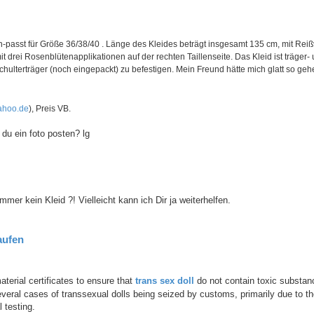
passt für Größe 36/38/40 . Länge des Kleides beträgt insgesamt 135 cm, mit Reiß
mit drei Rosenblütenapplikationen auf der rechten Taillenseite. Das Kleid ist träger-
hulterträger (noch eingepackt) zu befestigen. Mein Freund hätte mich glatt so geheir
hoo.de
), Preis VB.
 du ein foto posten? lg
mmer kein Kleid ?! Vielleicht kann ich Dir ja weiterhelfen.
aufen
terial certificates to ensure that
trans sex doll
do not contain toxic substa
eral cases of transsexual dolls being seized by customs, primarily due to thei
 testing.