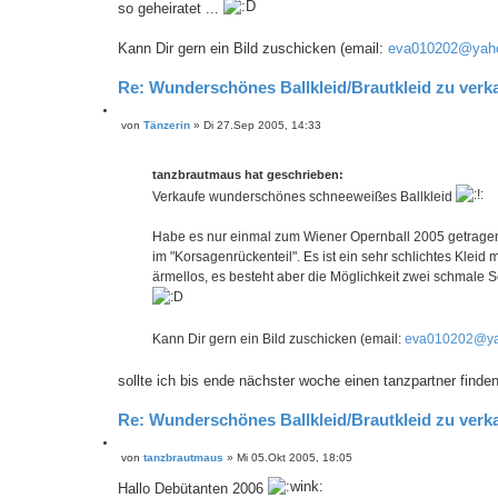
so geheiratet ...
Kann Dir gern ein Bild zuschicken (email:
eva010202@yah
Re: Wunderschönes Ballkleid/Brautkleid zu verk
Z
von
Tänzerin
»
Di 27.Sep 2005, 14:33
B
i
e
t
i
i
t
tanzbrautmaus hat geschrieben:
e
r
Verkaufe wunderschönes schneeweißes Ballkleid
r
a
e
g
n
Habe es nur einmal zum Wiener Opernball 2005 getragen-
im "Korsagenrückenteil". Es ist ein sehr schlichtes Kleid 
ärmellos, es besteht aber die Möglichkeit zwei schmale Sc
Kann Dir gern ein Bild zuschicken (email:
eva010202@ya
sollte ich bis ende nächster woche einen tanzpartner finde
Re: Wunderschönes Ballkleid/Brautkleid zu verk
Z
von
tanzbrautmaus
»
Mi 05.Okt 2005, 18:05
B
i
e
t
Hallo Debütanten 2006
i