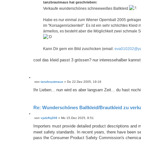
i
t
tanzbrautmaus hat geschrieben:
e
r
Verkaufe wunderschönes schneeweißes Ballkleid
r
a
e
g
n
Habe es nur einmal zum Wiener Opernball 2005 getragen-
im "Korsagenrückenteil". Es ist ein sehr schlichtes Kleid 
ärmellos, es besteht aber die Möglichkeit zwei schmale Sc
Kann Dir gern ein Bild zuschicken (email:
eva010202@ya
cool das kleid passt 3 grössen? nur interessehalber kannst
Z
von
tanzbrautmaus
»
Do 22.Dez 2005, 19:16
B
i
e
t
Ihr Lieben... nun wird es aber langsam Zeit... du hast nochi
i
i
t
e
r
r
a
Re: Wunderschönes Ballkleid/Brautkleid zu verk
e
g
n
Z
von
vpdzflq308
»
Mo 15.Dez 2025, 8:51
B
i
e
t
Importers must provide detailed product descriptions and ma
i
i
meet safety standards. In recent years, there have been sev
t
e
r
pass the Consumer Product Safety Commission's chemical
r
a