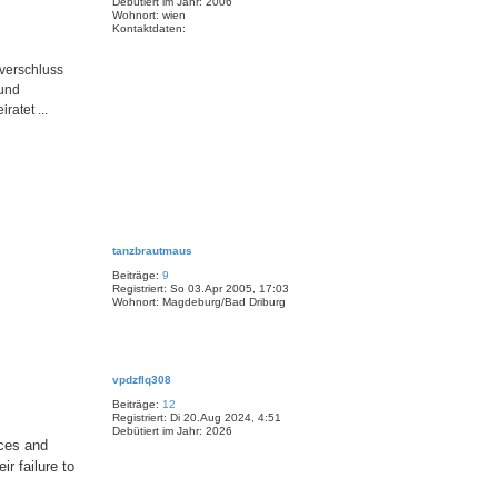
Debütiert im Jahr:
2006
n
Wohnort:
wien
Kontaktdaten:
K
o
n
verschluss
t
 und
a
k
atet ...
t
d
a
t
e
n
v
o
n
N
E
a
v
tanzbrautmaus
c
y
Beiträge:
9
h
Registriert:
So 03.Apr 2005, 17:03
o
Wohnort:
Magdeburg/Bad Driburg
b
e
n
N
a
vpdzflq308
c
Beiträge:
12
h
Registriert:
Di 20.Aug 2024, 4:51
o
Debütiert im Jahr:
2026
b
nces and
e
r failure to
n