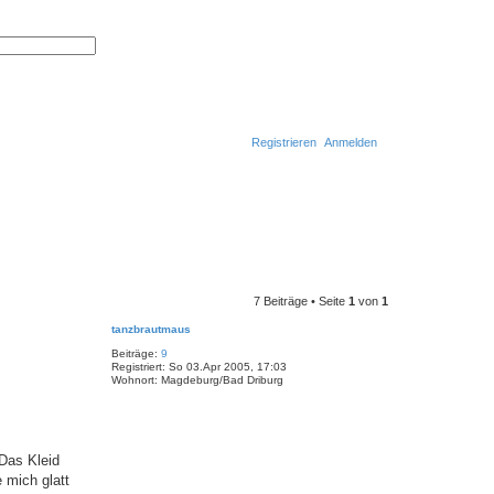
S
E
u
r
c
w
h
e
e
i
t
e
r
Registrieren
Anmelden
t
e
S
u
S
c
h
u
e
c
h
e
7 Beiträge • Seite
1
von
1
tanzbrautmaus
Beiträge:
9
Registriert:
So 03.Apr 2005, 17:03
Wohnort:
Magdeburg/Bad Driburg
 Das Kleid
 mich glatt