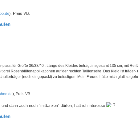
oo.de
), Preis VB.
aufen
passt für Größe 36/38/40 . Länge des Kleides beträgt insgesamt 135 cm, mit Reiß
mit drei Rosenblütenapplikationen auf der rechten Taillenseite. Das Kleid ist träger-
hulterträger (noch eingepackt) zu befestigen. Mein Freund hätte mich glatt so geheir
hoo.de
), Preis VB.
n und dann auch noch "mittanzen" dürfen, hätt ich interesse
aufen